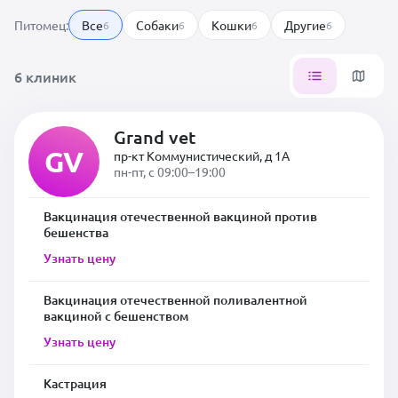
Питомец:
Все
Собаки
Кошки
Другие
6
6
6
6
6 клиник
Grand vet
GV
пр-кт Коммунистический, д 1А
пн-пт, с 09:00–19:00
Вакцинация отечественной вакциной против
бешенства
Узнать цену
Вакцинация отечественной поливалентной
вакциной с бешенством
Узнать цену
Кастрация