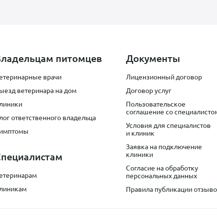
Владельцам питомцев
Документы
етеринарные врачи
Лицензионный договор
ыезд ветеринара на дом
Договор услуг
линики
Пользовательское
соглашение со специалисто
лог ответственного владельца
Условия для специалистов
имптомы
и клиник
Заявка на подключение
клиники
Специалистам
Согласие на обработку
етеринарам
персональных данных
линикам
Правила публикации отзыв