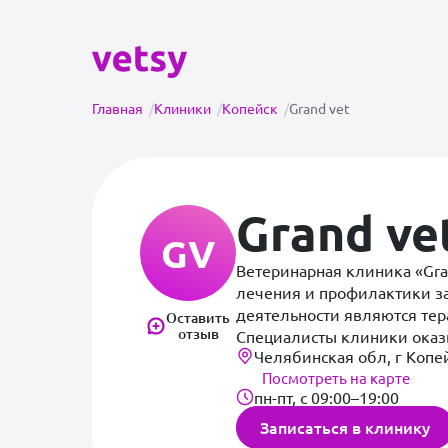
Главная
/
Клиники
/
Копейск
/
Grand vet
Grand ve
GV
Ветеринарная клиника «Gra
лечения и профилактики 
деятельности являются тер
Оставить
отзыв
Специалисты клиники оказ
Челябинская обл, г Копе
помощь.Клиника оснащена 
Посмотреть на карте
включая цифровой рентген
пн-пт, с 09:00–19:00
разрабатывают индивидуа
протоколов.&nbsp;
Записаться в клинику