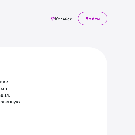
Войти
Копейск
ики,
ями
ация.
рованную
о класса,