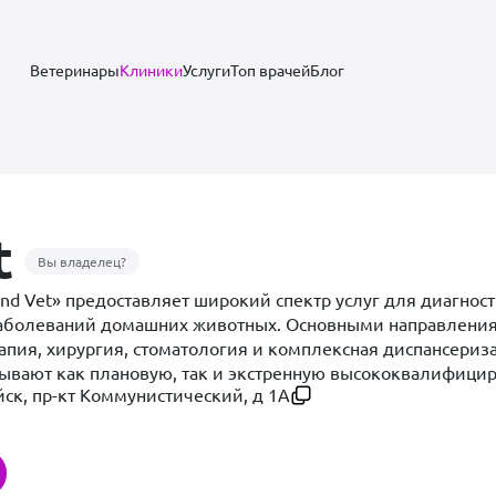
Ветеринары
Клиники
Услуги
Топ врачей
Блог
t
Вы владелец?
nd Vet» предоставляет широкий спектр услуг для диагност
заболеваний домашних животных. Основными направлени
апия, хирургия, стоматология и комплексная диспансериз
ывают как плановую, так и экстренную высококвалифици
йск, пр-кт Коммунистический, д 1А
современным диагностическим оборудованием экспертног
 и аппарат УЗИ с допплерографией. Опытные ветеринары
льные схемы лечения с применением международных