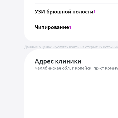
УЗИ брюшной полости
1
Чипирование
1
Данные о ценах и услугах взяты из открытых источник
Адрес клиники
Челябинская обл, г Копейск, пр-кт Комм