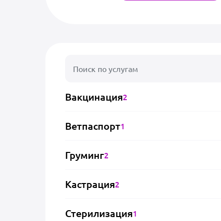
Вакцинация
2
Ветпаспорт
1
Груминг
2
Кастрация
2
Стерилизация
1