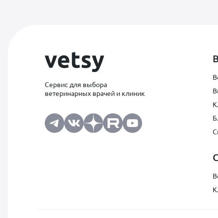
В
Сервис для выбора
В
ветеринарных врачей и клиник
К
Б
С
В
К