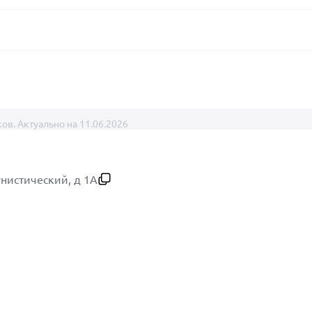
ов. Актуально на 11.06.2026
унистический, д 1А