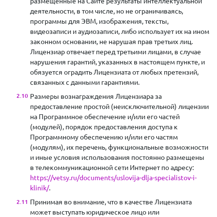
размещенные на Сайте результаты интеллектуальной
деятельности, в том числе, но не ограничиваясь,
программы для ЭВМ, изображения, тексты,
видеозаписи и аудиозаписи, либо использует их на ином
законном основании, не нарушая прав третьих лиц.
Лицензиар отвечает перед третьими лицами, в случае
нарушения гарантий, указанных в настоящем пункте, и
обязуется оградить Лицензиата от любых претензий,
связанных с данными гарантиями.
Размеры вознаграждения Лицензиара за
предоставление простой (неисключительной) лицензии
на Программное обеспечение и/или его частей
(модулей), порядок предоставления доступа к
Программному обеспечению и/или его частям
(модулям), их перечень, функциональные возможности
и иные условия использования постоянно размещены
в телекоммуникационной сети Интернет по адресу:
https://vetsy.ru/documents/uslovija-dlja-specialistov-i-
klinik/
.
Принимая во внимание, что в качестве Лицензиата
может выступать юридическое лицо или