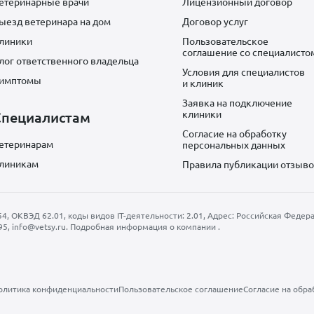
етеринарные врачи
Лицензионный договор
ыезд ветеринара на дом
Договор услуг
линики
Пользовательское
соглашение со специалисто
лог ответственного владельца
Условия для специалистов
имптомы
и клиник
Заявка на подключение
клиники
Специалистам
Согласие на обработку
етеринарам
персональных данных
линикам
Правила публикации отзыв
КВЭД 62.01, коды видов IT-деятельности: 2.01, Адрес: Российская Федерация
95
,
info@vetsy.ru
.
Подробная информация о компании
.
олитика конфиденциальности
Пользовательское соглашение
Согласие на обра