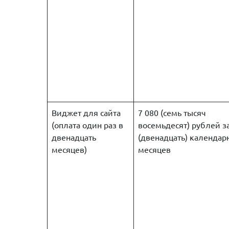
Виджет для сайта
7 080 (семь тысяч
(оплата один раз в
восемьдесят) рублей з
двенадцать
(двенадцать) календар
месяцев)
месяцев