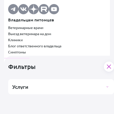
Владельцам питомцев
Ветеринарные врачи
Выезд ветеринара на дом
Клиники
Блог ответственного владельца
Симптомы
Специалистам
Фильтры
Ветеринарам
Клиникам
Документы
Услуги
Лицензионный договор
Договор услуг
Пользовательское соглашение со специалистом
Условия для специалистов и клиник