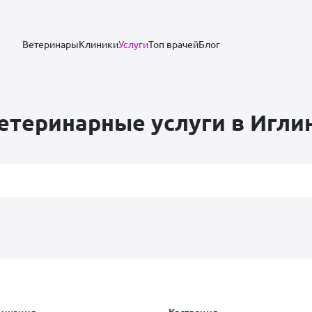
Ветеринары
Клиники
Услуги
Топ врачей
Блог
етеринарные услуги в Игли