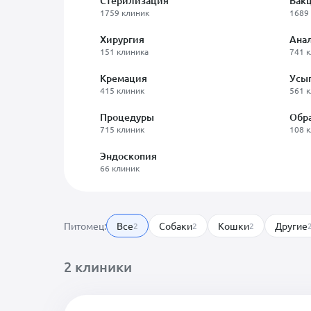
Стерилизация
Вак
1759 клиник
1689
Хирургия
Ана
151 клиника
741 
Кремация
Усы
415 клиник
561 
Процедуры
Обра
715 клиник
108 
Эндоскопия
66 клиник
Питомец:
Все
Собаки
Кошки
Другие
2
2
2
2 клиники