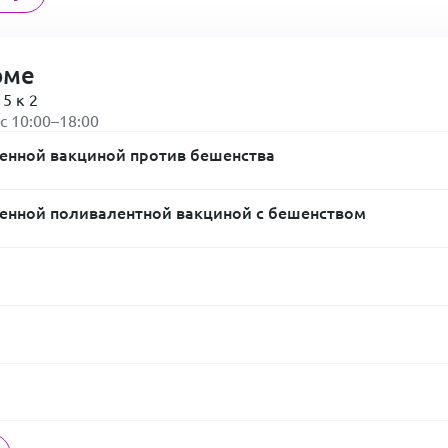
оме
 5 к 2
вс 10:00–18:00
енной вакциной против бешенства
енной поливалентной вакциной с бешенством