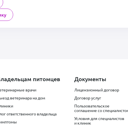
ику
Владельцам питомцев
Документы
етеринарные врачи
Лицензионный договор
ыезд ветеринара на дом
Договор услуг
линики
Пользовательское
соглашение со специалисто
лог ответственного владельца
Условия для специалистов
имптомы
и клиник