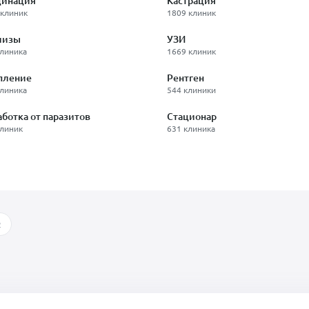
цинация
Кастрация
 клиник
1809 клиник
лизы
УЗИ
клиника
1669 клиник
пление
Рентген
клиника
544 клиники
ботка от паразитов
Стационар
клиник
631 клиника
2