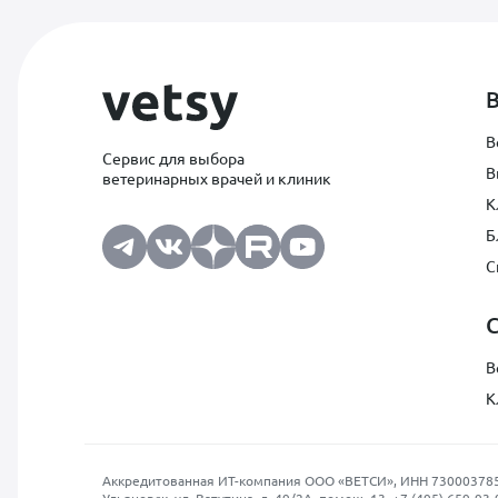
В
Сервис для выбора
В
ветеринарных врачей и клиник
К
Б
С
В
К
Аккредитованная ИТ-компания ООО «ВЕТСИ», ИНН 7300037854, О