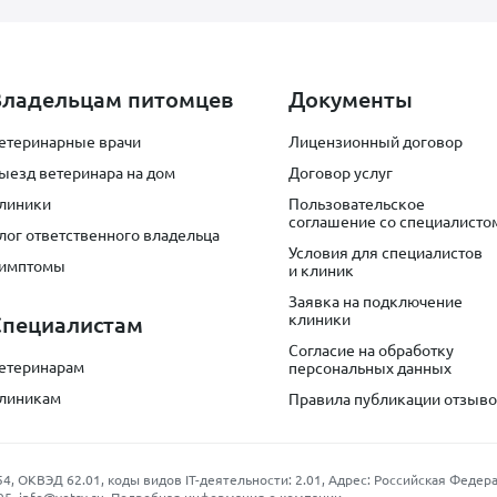
Владельцам питомцев
Документы
етеринарные врачи
Лицензионный договор
ыезд ветеринара на дом
Договор услуг
линики
Пользовательское
соглашение со специалисто
лог ответственного владельца
Условия для специалистов
имптомы
и клиник
Заявка на подключение
клиники
Специалистам
Согласие на обработку
етеринарам
персональных данных
линикам
Правила публикации отзыв
КВЭД 62.01, коды видов IT-деятельности: 2.01, Адрес: Российская Федерация