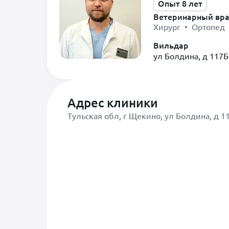
Опыт 8 лет
Ветеринарный вр
* Прием родов: помощь в 
Хирург • Ортопед 
* Круглосуточный стациона
* Зоогостиница: комфортно
Вильдар
Отдельные номера предусм
ул Болдина, д 117Б
* Операционная: проведени
* Эндоскопические операц
* Лапароскопические жест
* Малоинвазивные операц
Адрес клиники
* Гибкую эндоскопию (гаст
Тульская обл, г Щекино, ул Болдина, д 1
Для быстрой и точной диаг
* Общий анализ крови
* Биохимический анализ к
* Общий анализ мочи
* Цитологические и гистол
Мы принимаем широкий кру