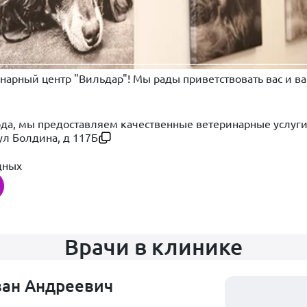
нарный центр "Вильдар"! Мы рады приветствовать вас и в
года, мы предоставляем качественные ветеринарные услуг
ул Болдина, д 117Б
етеринарных фельдшеров и техников постоянно совершенс
 лучший уход за вашими любимцами.
дных
ны современные приемные кабинеты, где ведут прием сп
ключая:
а и лечение сердечно-сосудистых заболеваний.
Врачи в клинике
и лечение заболеваний мочевыводящей системы.
ику: безопасный и точный метод исследования внутренних 
учения детальных снимков костей и внутренних органов.
ван Андреевич
Загружаем распи
ектр услуг: