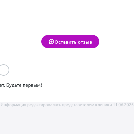
Оставить отзыв
питомца – наша главная задача! Мы стремимся создать ком
ля каждого пациента и его владельца. Свяжитесь с нами,
нать больше о наших услугах!
т. Будьте первым!
Информация редактировалась представителем клиники 11.06.2026