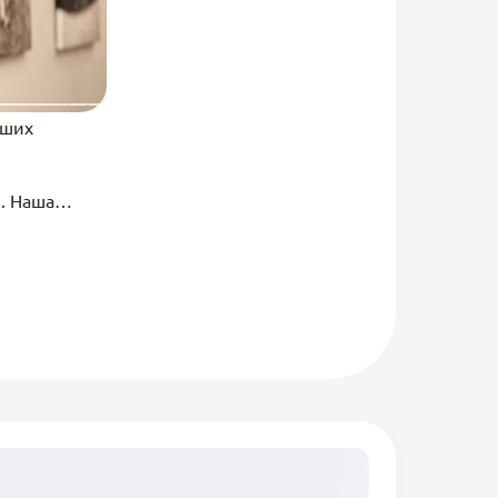
аших
и. Наша
твует свои
ециалисты
органов.
сание...