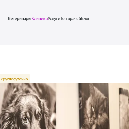
Ветеринары
Клиники
Услуги
Топ врачей
Блог
 круглосуточно