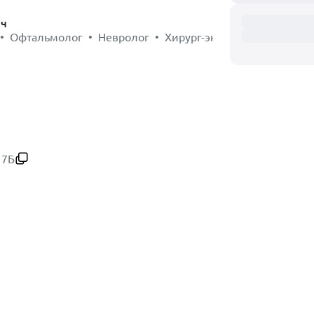
ач
родовспоможении и послеродовом уходе.
• Офтальмолог • Невролог • Хирург-эндоскопист
р: наблюдение и лечение животных в любое время суток.
е размещение для ваших питомцев на время вашего отсутс
отрены для крупных собак.
е различных хирургических вмешательств, включая:
ии
кие эндоскопии
ии
ро- и колоноскопию)
17Б
ностики у нас работает собственная лаборатория, где мы 
рови
огические исследования
г пациентов: