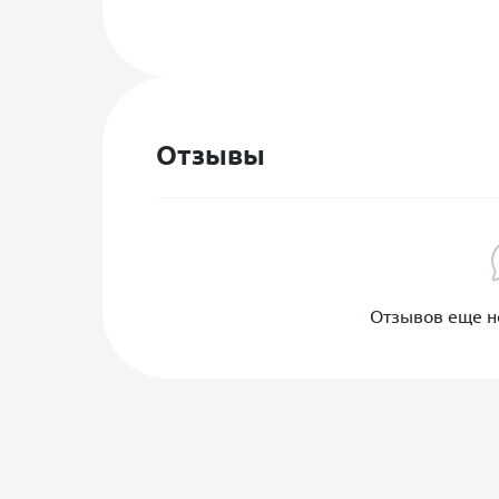
* Кошек
* Собак
* Птиц
* Грызунов
* Экзотических животных
Отзывы
* Крупный рогатый скот
Забота о здоровье вашего 
доверительную атмосферу д
записаться на прием или уз
Отзывов еще не