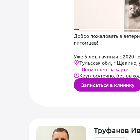
Добро пожаловать в ветери
питомцев!
Уже 5 лет, начиная с 2020 
Тульская обл, г Щекино, 
команда опытных врачей, в
Посмотреть на карте
навыки, чтобы обеспечить
Круглосуточно, без выхо
В нашем центре оборудова
Записаться в клинику
различных направлений, в
* Кардиологию: диагностик
* Урологию: диагностика 
* Ультразвуковую диагност
* Рентгенографию: для пол
Труфанов И
Мы предлагаем широкий сп