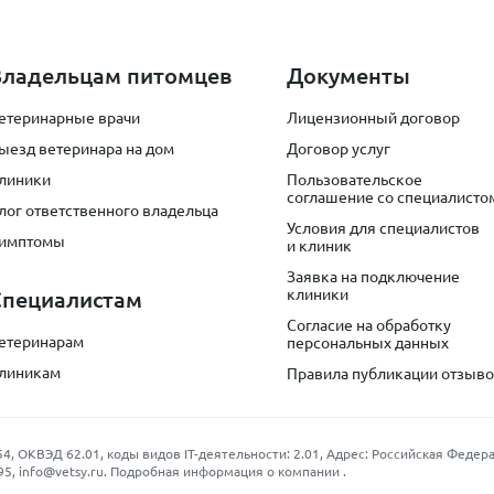
Владельцам питомцев
Документы
етеринарные врачи
Лицензионный договор
ыезд ветеринара на дом
Договор услуг
линики
Пользовательское
соглашение со специалисто
лог ответственного владельца
Условия для специалистов
имптомы
и клиник
Заявка на подключение
клиники
Специалистам
Согласие на обработку
етеринарам
персональных данных
линикам
Правила публикации отзыв
КВЭД 62.01, коды видов IT-деятельности: 2.01, Адрес: Российская Федерация
95
,
info@vetsy.ru
.
Подробная информация о компании
.