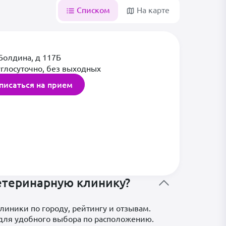
Списком
На карте
Болдина, д 117Б
глосуточно, без выходных
писаться на прием
етеринарную клинику?
линики по городу, рейтингу и отзывам.
 для удобного выбора по расположению.