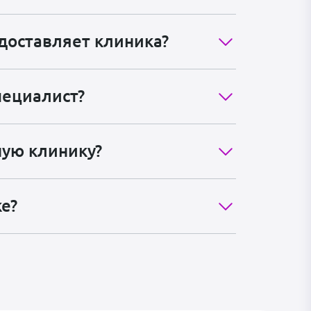
едоставляет клиника?
пециалист?
ную клинику?
ке?