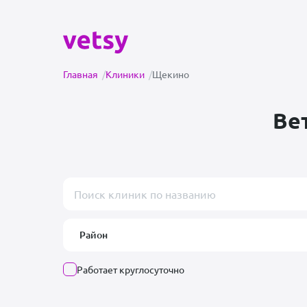
Главная
/
Клиники
/
Щекино
Ве
Поиск врача или клиники
Район
Работает круглосуточно