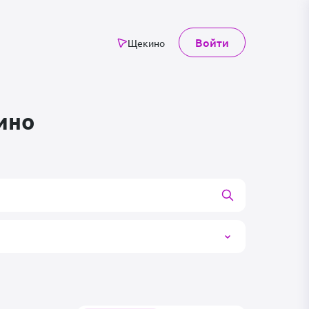
Войти
Щекино
ино