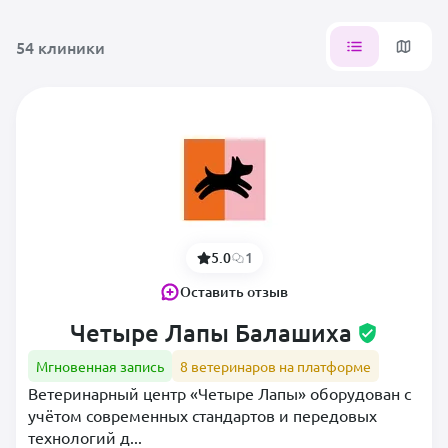
54 клиники
1 Мая мкр
Железнодорожная
Авиаторов мкр
Измайловская
Гагарина мкр
Кучино
Железнодорожный мкр
Некрасовка
Керамик мкр
Никольское
Купавна мкр
Ольгино
Никольско-Архангельский
Первомайская
5.0
1
мкр
Реутов
Оставить отзыв
Новое Павлино мкр
Салтыковская
Четыре Лапы Балашиха
Ольгино мкр
Щёлковская
Мгновенная запись
8 ветеринаров на платформе
Павлино мкр
Ветеринарный центр «Четыре Лапы» оборудован с
Саввино мкр
учётом современных стандартов и передовых
Салтыковка мкр
технологий д...