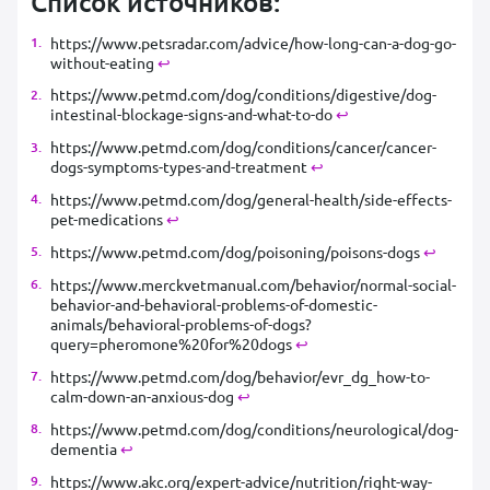
Список источников:
https://www.petsradar.com/advice/how-long-can-a-dog-go-
without-eating
↩︎
https://www.petmd.com/dog/conditions/digestive/dog-
intestinal-blockage-signs-and-what-to-do
↩︎
https://www.petmd.com/dog/conditions/cancer/cancer-
dogs-symptoms-types-and-treatment
↩︎
https://www.petmd.com/dog/general-health/side-effects-
pet-medications
↩︎
https://www.petmd.com/dog/poisoning/poisons-dogs
↩︎
https://www.merckvetmanual.com/behavior/normal-social-
behavior-and-behavioral-problems-of-domestic-
animals/behavioral-problems-of-dogs?
query=pheromone%20for%20dogs
↩︎
https://www.petmd.com/dog/behavior/evr_dg_how-to-
calm-down-an-anxious-dog
↩︎
https://www.petmd.com/dog/conditions/neurological/dog-
dementia
↩︎
https://www.akc.org/expert-advice/nutrition/right-way-