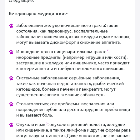
Ветеринарно-медицинские:
Заболевания желудочно-кишечного тракта: такие
состояния, как парвовирус, воспалительные
заболевания кишечника, язвы желудка и даже запоры,
могут вызывать дискомфорт и снижение аппетита.
2
Инородное тело в пищеварительном тракте
:
инородные предметы (например, игрушки или кости),
застрявшие в желудке или кишечнике, часто приводят
к потере аппетита и требуют неотложного внимания.
Системные заболевания: серьёзные заболевания,
такие как почечная недостаточность, диабетический
кетоацидоз, болезни печени и панкреатит, могут
существенно снизить желание собаки есть.
Стоматологические проблемы: воспаления или
повреждения зубов или десен затрудняют приём пищи
и вызывают боль.
3
Опухоли и рак
: опухоли в ротовой полости, желудке
или кишечнике, а также лимфома и другие формы рака
могут нарушать аппетит. Даже онкология, не связанная