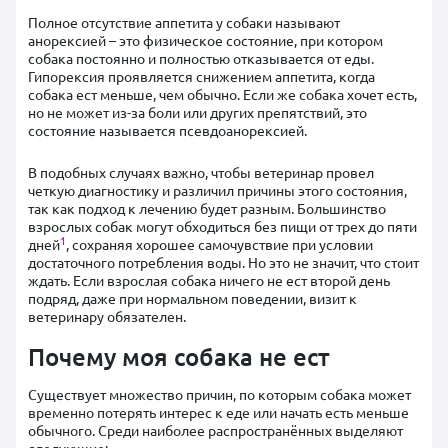
Полное отсутствие аппетита у собаки называют
анорексией – это физическое состояние, при котором
собака постоянно и полностью отказывается от еды.
Гипорексия проявляется снижением аппетита, когда
собака ест меньше, чем обычно. Если же собака хочет есть,
но не может из-за боли или других препятствий, это
состояние называется псевдоанорексией.
В подобных случаях важно, чтобы ветеринар провел
четкую диагностику и различил причины этого состояния,
так как подход к лечению будет разным. Большинство
взрослых собак могут обходиться без пищи от трех до пяти
1
дней
, сохраняя хорошее самочувствие при условии
достаточного потребления воды. Но это не значит, что стоит
ждать. Если взрослая собака ничего не ест второй день
подряд, даже при нормальном поведении, визит к
ветеринару обязателен.
Почему моя собака не ест
Существует множество причин, по которым собака может
временно потерять интерес к еде или начать есть меньше
обычного. Среди наиболее распространённых выделяют
следующие: