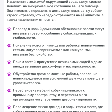
Изменения в знакомой окружающей среде могут сильно
повлиять на эмоциональное состояние вашего питомца.
Значительные перемены в доме могут вызывать у собаки
стресс и тревогу, что нередко отражается на её аппетите. К
таким изменениям относятся:
Переезд в новый дом: новая обстановка и запахи могут
вызывать тревогу, особенно у собак, привыкших к
стабильности.
Появление нового питомца или ребёнка: новые «члены
семьи» могут восприниматься как конкуренты,
вызывая беспокойство.
Прием гостей: присутствие незнакомых людей в доме
иногда вызывает дискомфорт и настороженность.
Обустройство дома: ремонтные работы, появление
новых предметов или усиленный шум могут повышать
уровень стресса.
Перестановка мебели: собаки привыкают к
привычному пространству, и перемены в его
организации могут временно дезориентировать их.
Перемещение мисок для еды и воды: смена места, где
собака привыкла есть и пить, может вызвать у неё