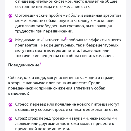
с пищеварительной системой, часто влияет на общее
состояние питомца и его желание есть.
Ортопедические проблемы: боль, вызванная артритом
может мешать собаке опускать голову к миске или
дисплазия тазобедренных суставов, вызывающая
трудности при передвижении.
4
5
Медикаменты
и токсины
: побочные эффекты многих
препаратов – как рецептурных, так и безрецептурных
могут вызывать потерю аппетита. Также яды или
токсические вещества способны снизить желание.
6
Поведенческие
Собаки, как и люди, могут испытывать эмоции и страхи,
которые напрямую влияют на их аппетит. Среди
поведенческих причин снижения аппетита у собак
выделяют:
Стресс: переезд или появление нового питомца могут
вызывать у собаки стресс и снижать её желание есть.
Страх: страх перед громкими звуками, незнакомыми
людьми или другими животными может привести к
временной потере аппетита.