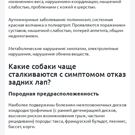
изменением веса, нарушением координации, мышечной
слабостью, проблемами с кожей и шерстью.
Аутоиммунные заболевания: полимиозит, системная
красная волчанка и полиартрит. Проявляются поражением
суставов, мышечной слабостью, потерей аппетита, общим
недомоганием.
Метаболические нарушения: миопатии, электролитные
нарушения, нарушения обмена веществ.
Какие собаки чаще
сталкиваются с симптомом отказ
задних лап?
Породная предрасположенность
Наиболее подвержены болезням межпозвоночных дисков
хондродистрофичные (с ранней дегенерацией дисков,
высоким риском возникновения грыж, частыми
рецидивами) породы: такса, французский бульдог, пекинес,
бассет, корги.