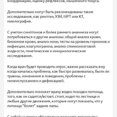
координацию, оценку рефлексов, мышечного тонуса.
Дополнительно могут быть рекомендованы такие
исследования, как рентген, УЗИ, МРТ или КТ,
миелография.
С учетом симптомов и более раннего анамнеза могут
потребоваться и другие анализы: общий анализ крови,
биохимия крови, анализ мочи, тесты на уровень гормонов и
инфекции, коагулограмма, анализ спинномозговой
жидкости, генетические и иммунологические
исследования.
Когда врач будет проводить опрос, важно рассказать ему
когда началась проблема, как быстро развивалась, были ли
травмы, изменения в поведении, проблемы с
мочеиспусканием и дефекацией.
Дополнительно поможет врачу видео походки питомца,
того, как он садится/встает, стоит, ходит по лестнице и
любые другие движения, которые могут показать, что у
питомца “болят” задние лапы.
С собой на прием обязательно возьмите документы: