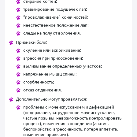
стирание когтей;
травмирование подушечек лап;
“проволакивание” конечностей;
неестественное положение лап;
следы на полу от волочения.
Признаки боли:
скуление или вскрикивание;
агрессия при прикосновении;
вылизывание определенных участков;
напряжение мышц спины;
сгорбленность;
отказ от движения.
Дополнительно могут проявляться:
проблемы с мочеиспусканием и дефекацией
(недержание, затрудненное мочеиспускание,
частые позывы, невозможность контролировать
процесс), изменения в поведении (апатия,
беспокойство, агрессивность, потеря аппетита,
изменение привычек).