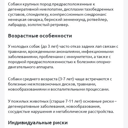
Собаки крупных пород предрасположенные к
дегенеративной миелопатии, дисплазии тазобедренных
суставов, спондилезу, компрессионным синдромам:
немецкая овчарка, бернский зенненхунд, ротвейлер,
лабрадор, золотистый ретривер.
Возрастные особенности
У молодых собак (до 3 лет) часто отказ задних лап связан с
травмами, врожденными аномалиями, инфекционными
заболеваниями, проблемами с иммунитетом, а также с
породной предрасположенностью к болезням опорно-
двигательного аппарата.
Собаки среднего возраста (3-7 лет) чаще встречаются с
болезнью межпозвоночных дисков, травмами,
новообразованиями и воспалительными процессами.
У пожилых животных (старше 7-11 лет) основные риски –
дегенеративные заболевания, новообразования,
сосудистые нарушения и метаболические расстройства.
Индивидуальные риски