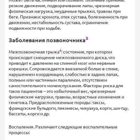
резкие движения, подворачивание лапы, чрезмерная
физическая нагрузка, неудачные прыжки, травмы при
беге. Признаки: хромота, отек сустава, болезненность при
движении, нестабильность сустава, ограничение
подвижности при ходьбе.
3
Заболевания позвоночника
4
Межпозвоночная грыжа
: состояние, при котором
происходит смещение межпозвоночного диска, что
приводит к давлению на спинной мозг или нервные
корешки. Сопровождается внезапной болью в спине,
нарушением координации, слабостью в задних лапах,
полным или частичным параличом, отсутствием
самостоятельного мочеиспускания. Факторы риска для
таких пациентов – это избыточный вес, чрезмерные
физические нагрузки, травмы, возрастные изменения и
генетика. Предрасположенные породы: таксы,
французские бульдоги, пекинесы, чихуахуа, корги, ши-тцу,
бассеты, корги и др.
Воспаления. Различают следующие воспалительные
процессы: