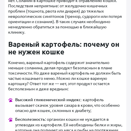
нет. Соланин в картошке приводит к отравлению кошки.
Последствия неприятные: от желудочно-кишечных
проблем (тошнота, рвота или диарея) до тяжелых
неврологических симптомов (тремор, судороги или потеря
ориентации и сознания). В таких случаях необходимо
немедленно обратиться за помощью в ближайшую
клинику.
Вареный картофель: почему он
не нужен кошке
Конечно, вареный картофель содержит значительно
меньше соланина, делая продукт безопасным в плане
токсичности. Но даже вареный картофель не должен быть
частью кошачьего меню. Можно ли кошке вареную
картошку? Ответ тот же — нет, этот продукт остается
бесполезным и даже вредным:
Высокий гликемический индекс:
картофель
вызывает скачок уровня сахара в крови, что особенно
опасно для кошек, склонных к диабету;
Бесполезность
: организм кошки не нуждается в
углеводах из картофеля. Ей необходимы белки и жиры,
которые она получает из мяса и рыбы на протяжении