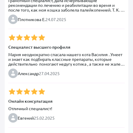
Грамотный специалист, дала исчерпывающие 
рекомендации по лечению и реабилитации во время и 
после того, как моя кошка заболела палейкопенией. Т. К. 
Живу в маленьклм поселке и хороших специалистов нет, 
таккя площадка для консультаций просто находка. А 
Плотникова Е.
24.07.2025
Марию Чергину послал сам Бог, именно к ней я попала на 
консультацию. Она скорректировала и исправила ошибки а 
назначенном лечении. Теперь с моей котей все хорошо, 
прошло уже 7месяцев,кошка полностью восстановилась. А 
у меня дошли руки написать благодарность.
Специалист высшего профиля
Мария неоднократно спасала нашего кота Василия . Умеет 
и знает как подбирать классные препараты, которые 
действительно  помогают недугу котика , а также не жалеет 
ни времени ни сил чтобы разобраться в проблеме и 
поддержать хозяев . Очень рекомендуем с женой Марию . 
Александр
27.04.2025
Доверяем и ценим.
Онлайн консультация
Отличный специалист!
Евгений
25.02.2025