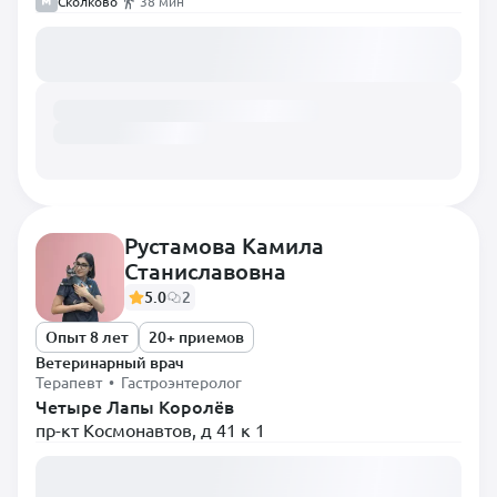
Сколково
38 мин
Загружаем расписание...
Рустамова Камила
Станиславовна
5.0
2
Опыт 8 лет
20+ приемов
Ветеринарный врач
Терапевт • Гастроэнтеролог
Четыре Лапы Королёв
пр-кт Космонавтов, д 41 к 1
Загружаем расписание...