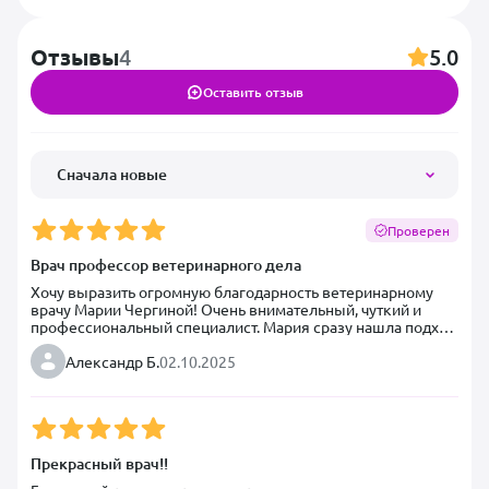
4
5.0
Отзывы
Оставить отзыв
Сначала новые
Проверен
Врач профессор ветеринарного дела
Хочу выразить огромную благодарность ветеринарному 
врачу Марии Чергиной! Очень внимательный, чуткий и 
профессиональный специалист. Мария сразу нашла подход  
к нашему коту Ваське , подробно объяснила всё по 
состоянию и лечению, ответила на все вопросы. Видно, что 
Александр Б.
02.10.2025
ей действительно важно помочь животному, а не просто 
«отработать приём».

Благодаря её рекомендациям питомец быстро пошёл на 
поправку. Теперь обращаться будем только к ней! Спасибо 
за заботу, профессионализм и доброжелательное 
Прекрасный врач!!
отношение ❤️