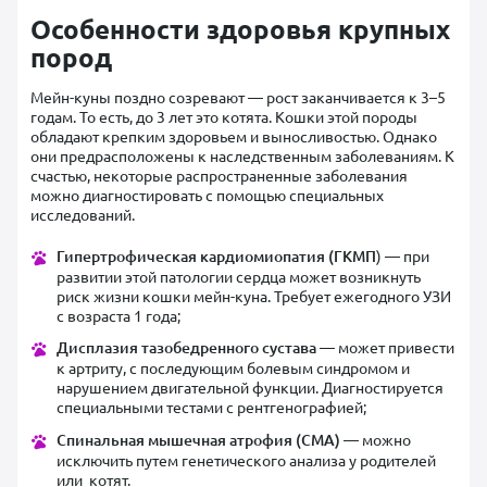
Особенности здоровья крупных
пород
Мейн-куны поздно созревают — рост заканчивается к 3–5
годам. То есть, до 3 лет это котята. Кошки этой породы
обладают крепким здоровьем и выносливостью. Однако
они предрасположены к наследственным заболеваниям. К
счастью, некоторые распространенные заболевания
можно диагностировать с помощью специальных
исследований.
Гипертрофическая кардиомиопатия (ГКМП
) — при
развитии этой патологии сердца может возникнуть
риск жизни кошки мейн-куна. Требует ежегодного УЗИ
с возраста 1 года;
Дисплазия тазобедренного сустава
— может привести
к артриту, с последующим болевым синдромом и
нарушением двигательной функции. Диагностируется
специальными тестами с рентгенографией;
Спинальная мышечная атрофия (СМА)
— можно
исключить путем генетического анализа у родителей
или котят.