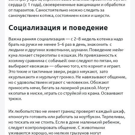
сердца (с 1 года), своевременные вакцинации и обработки
от паразитов. Самостоятельно можно следить за
самочувствием котика, состоянием кожи и шерсти.
Социализация и поведение
Важна ранняя социализация — с 2–8 недель котенка надо
брать на ручки не менее 5–6 раз в день, знакомить с
людьми и другими животными, шумами. Поведение мейн-
куна ломает стереотипы о кошках. Их привязанность к
хозяину сравнима с собачьей: они следуют по пятам, но
выбирают «вожака» — обычно того, кто кормит и играет.
Это тихие и тактичные звери, редко мяукают, зато
«курлыкают» и мурлычут громко. Не навязывают общение,
но с удовольствием играют с человеком. Обожают
приносить мячи, бегать за лазерной указкой. Могут
«копать» в миске, играть со струйкой из крана. Осваивают
трюки.
Их любопытство не имеет границ: проверят каждый шкаф,
«помогут» готовить или работать за ноутбуком. Терпеливы,
но тискать их не стоить. Если в доме маленький ребенок,
следует контролировать общение. С животными
уживаются хорошо, но мелких грызунов могут