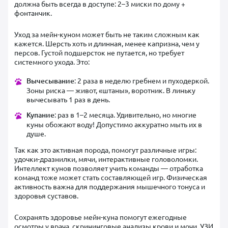
должна быть всегда в доступе: 2–3 миски по дому +
фонтанчик.
Уход за мейн-куном может быть не таким сложным как
кажется. Шерсть хоть и длинная, менее капризна, чем у
персов. Густой подшерсток не путается, но требует
системного ухода. Это:
Вычесывание
: 2 раза в неделю гребнем и пуходеркой.
Зоны риска — живот, «штаны», воротник. В линьку
вычесывать 1 раз в день.
Купание
: раз в 1–2 месяца. Удивительно, но многие
куны обожают воду! Допустимо аккуратно мыть их в
душе.
Так как это активная порода, помогут различные игры:
удочки-дразнилки, мячи, интерактивные головоломки.
Интеллект кунов позволяет учить команды — отработка
команд тоже может стать составляющей игр. Физическая
активность важна для поддержания мышечного тонуса и
здоровья суставов.
Сохранять здоровье мейн-куна помогут ежегодные
осмотры у врача, скрининговые анализы крови и мочи, УЗИ