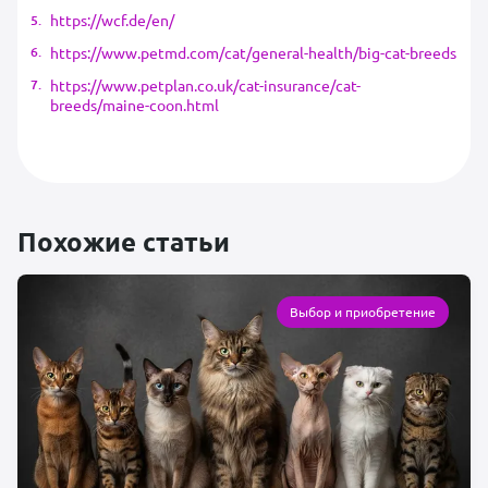
https://wcf.de/en/
https://www.petmd.com/cat/general-health/big-cat-breeds
https://www.petplan.co.uk/cat-insurance/cat-
breeds/maine-coon.html
Похожие статьи
Выбор и приобретение