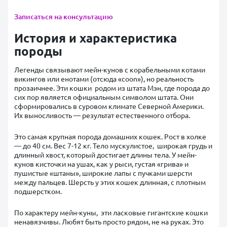
Записаться на консультацию
История и характеристика
породы
Легенды связывают мейн-кунов с корабельными котами
викингов или енотами (отсюда «coon»), но реальность
прозаичнее. Эти кошки родом из штата Мэн, где порода до
сих пор является официальным символом штата. Они
сформировались в суровом климате Северной Америки.
Их выносливость — результат естественного отбора.
Это самая крупная порода домашних кошек. Рост в холке
— до 40 см. Вес 7-12 кг. Тело мускулистое, широкая грудь и
длинный хвост, который достигает длины тела. У мейн-
кунов кисточки на ушах, как у рыси, густая «грива» и
пушистые «штаны», широкие лапы с пучками шерсти
между пальцев. Шерсть у этих кошек длинная, с плотным
подшерстком.
По характеру мейн-куны, эти ласковые гигантские кошки
ненавязчивы. Любят быть просто рядом, не на руках. Это