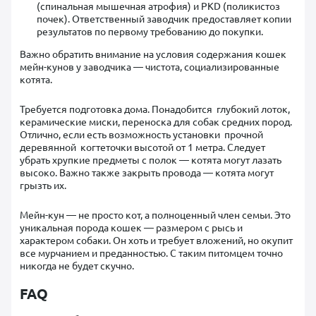
(спинальная мышечная атрофия) и PKD (поликистоз
почек). Ответственный заводчик предоставляет копии
результатов по первому требованию до покупки.
Важно обратить внимание на условия содержания кошек
мейн-кунов у заводчика — чистота, социализированные
котята.
Требуется подготовка дома. Понадобится глубокий лоток,
керамические миски, переноска для собак средних пород.
Отлично, если есть возможность установки прочной
деревянной когтеточки высотой от 1 метра. Следует
убрать хрупкие предметы с полок — котята могут лазать
высоко. Важно также закрыть провода — котята могут
грызть их.
Мейн-кун — не просто кот, а полноценный член семьи. Это
уникальная порода кошек — размером с рысь и
характером собаки. Он хоть и требует вложений, но окупит
все мурчанием и преданностью. С таким питомцем точно
никогда не будет скучно.
FAQ