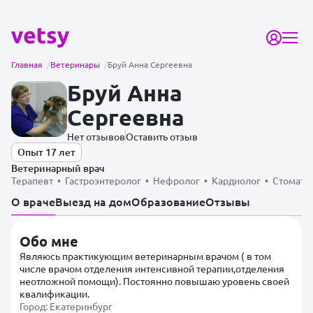
Главная
/
Ветеринары
/
Бруй Анна Сергеевна
Бруй Анна
Сергеевна
Нет отзывов
Оставить отзыв
Опыт 17 лет
Ветеринарный врач
Терапевт • Гастроэнтеролог • Нефролог • Кардиолог • Стомат
О враче
Выезд на дом
Образование
Отзывы
Обо мне
Являюсь практикующим ветеринарным врачом ( в том
числе врачом отделения интенсивной терапии,отделения
неотложной помощи). Постоянно повышаю уровень своей
квалификации.
Город: Екатеринбург