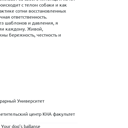
роисходит с телом собаки и как
актике сотни восстановленных
чная ответственность.
з шаблонов и давления, я
и каждому. Живой,
ны бережность, честность и
грарный Университет
ветительский центр КНА факультет
our dog’s ballanse