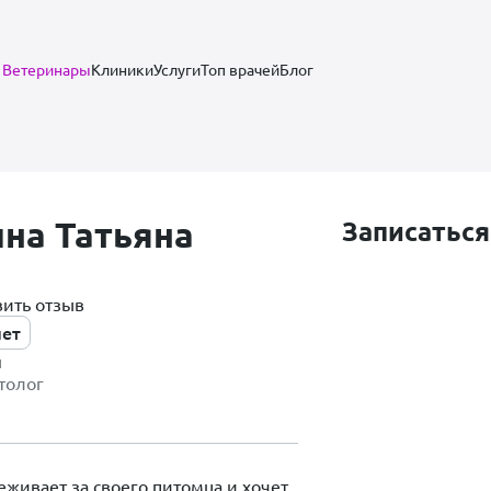
Ветеринары
Клиники
Услуги
Топ врачей
Блог
на Татьяна
Записаться
вить отзыв
лет
ч
толог
еживает за своего питомца и хочет