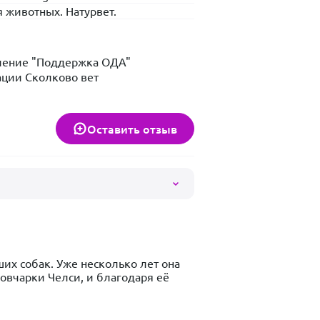
 животных. Натурвет.
вление "Поддержка ОДА"
ации Сколково вет
Оставить отзыв
х собак. Уже несколько лет она 
вчарки Челси, и благодаря её 
Челси на лапы после множества 
вление будет очень долгим и 