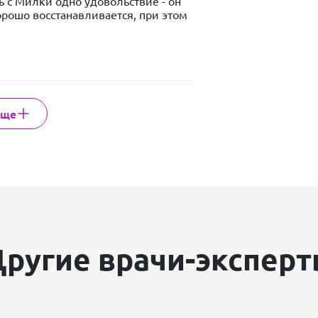
ь с Милки одно удовольствие - он 
ть перерыв, когда это необходимо. 

рошо восстанавливается, при этом 
ого как собака реагирует на звонок 
жна и аккуратна с нашим Милки. 

оянием мышц, описание и 
. Выбрали формат 
еще
атьяной) Милки начал активно 


м прописанные упражнения с 
я продолжения дальнейшей работы 
рованию естественного движения 
ругие врачи-экспер