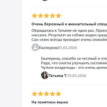
Ещё сказала, что коготки нужно вовремя 
было проблем с лапками, т.к., оказывается
всей лапе»... Целую экскурс провела. 

Разговор был простой и довольно приятны
консультации стало намного спокойнее и 
Очень бережный и внимательный спец
Денег никто не вымагал в диалоге. Хвати
что довериться врачу. Записались быстро
Обращалась к Татьяне не один раз. Прох
всё врач не поймет. Прошли процедуру в
массажа. Результат на собаке виден сразу!
как у пушистой малышки можно только по
Сам сеанс всегда проходит очень спокойн
процедуры. Собачка здорова-Мама спокой
при этом очень внимательно, не упускает
Екатерина
05.03.2026
Спасибо большое, очень довольны, что о
доброму, отзывчивому человеку
Екатерина, спасибо за честный и от
Рада, что смогла улучшить состояние
Чуткие владельцы - это очень ценно
Татьяна Т.
10.03.2026
На понятном языке