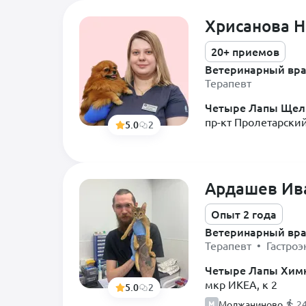
Хрисанова 
20+ приемов
Ветеринарный вр
Терапевт
Четыре Лапы Щел
пр-кт Пролетарский
5.0
2
Ардашев Ив
Опыт 2 года
Ветеринарный вр
Терапевт • Гастроэ
Четыре Лапы Хим
мкр ИКЕА, к 2
5.0
2
Молжаниново
2