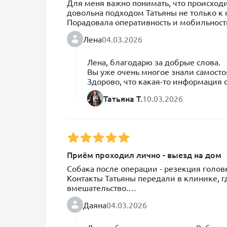
Для меня важно понимать, что происходи
довольна подходом Татьяны не только к со
Порадовала оперативность и мобильность
знакомые попросили контакт, доверяю Та
Лена
04.03.2026
Лена, благодарю за добрые слова. 

Вы уже очень многое знали самостоя
Здорово, что какая-то информация о
Здоровья вашей девочке 😘

Татьяна Т.
10.03.2026
Спасибо, что рекомендуете меня з
Приём проходил лично - выезд на дом
Собака после операции - резекция головк
Контакты Татьяны передали в клинике, г
вмешательство.

Даяна
04.03.2026
Очень вежливо и доброжелательно прошё
договорились о встрече на территории, гд
удивило, я разделяю мнение врача, что 