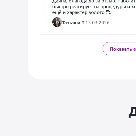
Даяна, благодарю за отзыв. Работат
атмосфере, где есть возможность попроси
быстро реагирует на процедуры и хо
ещё и характер золото 🥰
Татьяна уточнила все детали, вплоть до т
Татьяна Т.
15.03.2026
домофона и на первой встрече была бере
Мы получили наглядную картинку с сост
рекомендации по дальнейшим действиям
физиопроцедуры+упражнения.

Показать 
Уже после 10 дней работы (4 встречи с Т
пользоваться прооперированной лапкой. 
Сейчас мы на плановом перерыве, делае
контролем состояния и ждём Татьяну дл
по восстановлению тонуса мышц и форми
всех лапок.
Д