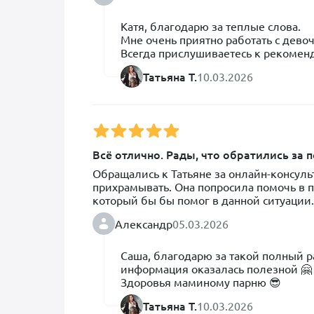
сложным. Сейчас мы просто поддерживае
сеансамов примерно раз в год.

Катя, благодарю за теплые слова. 

С нашей ротвейлершей Эльзой мы начали 
Мне очень приятно работать с девоч
результат появился буквально после перво
Всегда прислушиваетесь к рекоменд
тазобедренной кости, и мы уже думали, 
теплом. Их хорошее самочувствие и
Татьяна Т.
10.03.2026
работы Татьяны собака начала вставать на 
настоящее чудо.

Татьяна  не только потрясающий специали
очень чуткий, внимательный человек, к
делает всё, чтобы им становилось лучше
помощь нашим девочкам.

Всё отлично. Рады, что обратились за
Татьяна, большой привет от Челси и Эльз
Обращались к Татьяне за онлайн-консуль
прихрамывать. Она попросила помочь в п
который бы бы помог в данной ситуации.
объяснили. Очень отзывчивая и вниматель
Александр
05.03.2026
рассказала очень много интересного и по
содержание, о чём раньше не задумывали
Подсказала, как правильно организовать
Саша, благодарю за такой полный ра
нашей породы, чтобы собаке было легче в
информация оказалась полезной 🤗

подчеркнули много нового и маме все рас
Здоровья маминому парню 😎
Про ковры, скользкие полы, про виды ле
Татьяна Т.
10.03.2026
рассказывала
