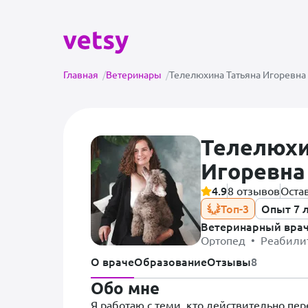
Главная
/
Ветеринары
/
Телелюхина Татьяна Игоревна
Телелюхи
Игоревна
4.9
8 отзывов
Оста
Топ-3
Опыт 7 
Ветеринарный вра
Ортопед • Реабили
О враче
Образование
Отзывы
8
Обо мне
Я работаю с теми, кто действительно пер