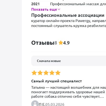
2021
Профессиональный массаж для
Показать еще
Профессиональные ассоциации
куратор онлайн-проекта Pawergy, напра
постоянный слушатель кружка реабилит
Отзывы
8
4.9
Сначала новые
Самый лучший специалист
Татьяна — настоящий волшебник для наши
помогает поддерживать здоровье нашей о
работе собака отлично себя чувствует.

Татьяна в буквальном смысле поставила 
П Е.
05.03.2026
операций — тогда казалось, что восстано