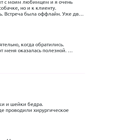
т с моим любимцем и я очень 
бачке, но и к клиенту. 
. Встреча была оффлайн. Уже две 
тьяне.
тельно, когда обратились. 
т меня оказалась полезной. 
накомым ☺️
и и шейки бедра. 

де проводили хирургическое 
л разговор по телефону, 
е живёт собака - что меня приятно 
питомцу спокойнее в привычной 