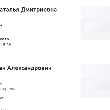
Наталья Дмитриевна
Загружаем распи
ач
ково
, д 7А
ан Александрович
Загружаем распи
ач
нтеролог
ки
4 мин