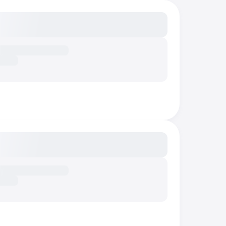
сание...
сание...