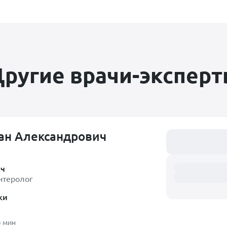
ругие врачи-экспер
ан Александрович
Загружаем распи
ач
нтеролог
ки
4 мин