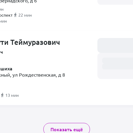
Вернадского, д 6
ин
оспект
22 мин
 мин
ути Теймуразович
Загружаем распи
ач
ашиха
ый, ул Рождественская, д 8
13 мин
Показать ещё