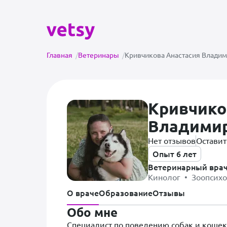
Главная
/
Ветеринары
/
Кривчикова Анастасия Влади
Кривчико
Владими
Нет отзывов
Оставит
Опыт 6 лет
Ветеринарный вра
Кинолог • Зоопсих
О враче
Образование
Отзывы
Обо мне
Специалист по поведению собак и кошек