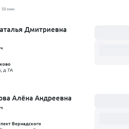
50 мин
Наталья Дмитриевна
Загружаем распи
ач
ково
, д 7А
ова Алёна Андреевна
Загружаем распи
ач
пект Вернадского