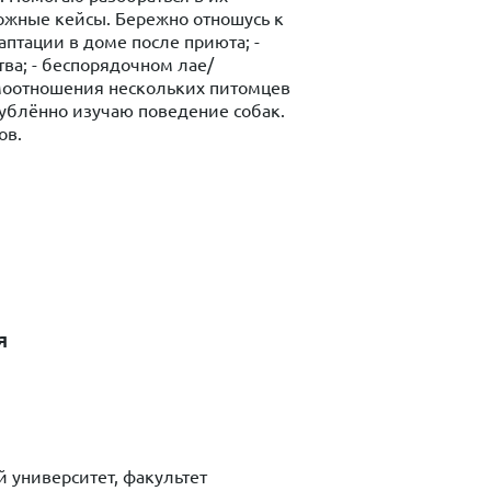
ожные кейсы. Бережно отношусь к
аптации в доме после приюта; -
ства; - беспорядочном лае/
имоотношения нескольких питомцев
глублённо изучаю поведение собак.
ов.
я
 университет, факультет