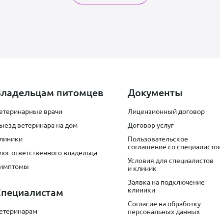
Владельцам питомцев
Документы
етеринарные врачи
Лицензионный договор
ыезд ветеринара на дом
Договор услуг
линики
Пользовательское
соглашение со специалисто
лог ответственного владельца
Условия для специалистов
имптомы
и клиник
Заявка на подключение
клиники
Специалистам
Согласие на обработку
етеринарам
персональных данных