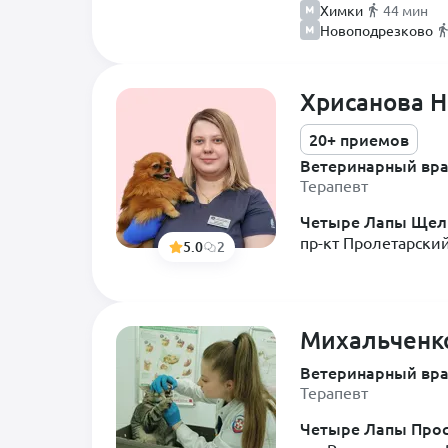
Химки
44 мин
Новоподрезково
Хрисанова 
20+ приемов
Ветеринарный вр
Терапевт
Четыре Лапы Щел
пр-кт Пролетарский
5.0
2
Михальченк
Ветеринарный вр
Терапевт
Четыре Лапы Прос