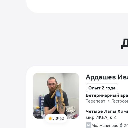
Д
Ардашев Ив
Опыт 2 года
Ветеринарный вр
Терапевт • Гастроэ
Четыре Лапы Хим
мкр ИКЕА, к 2
5.0
2
Молжаниново
2