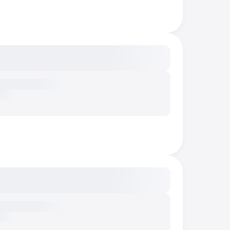
сание...
сание...