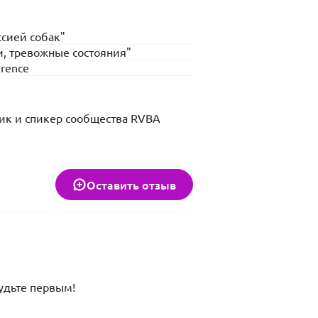
ссией собак"
и, тревожные состояния"
erence
ник и спикер сообщества RVBA
Оставить отзыв
удьте первым!