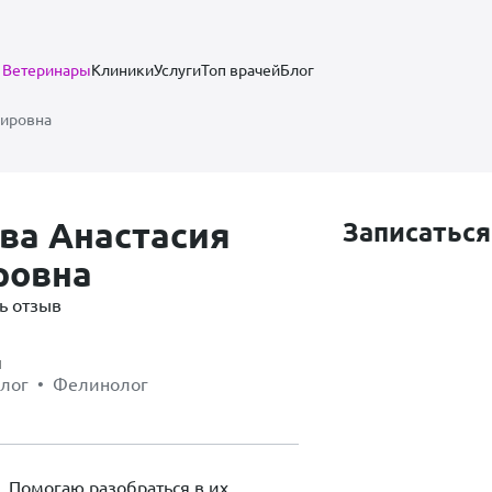
Ветеринары
Клиники
Услуги
Топ врачей
Блог
мировна
ва Анастасия
Записаться
ровна
ь отзыв
ч
олог • Фелинолог
. Помогаю разобраться в их