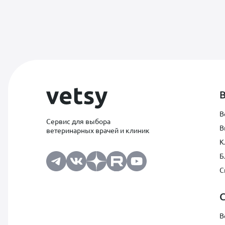
В
Сервис для выбора
В
ветеринарных врачей и клиник
К
Б
С
В