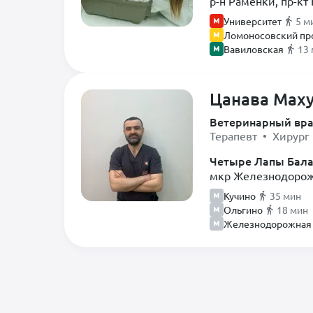
р-н Раменки, пр-кт 
Университет
5 м
Ломоносовский пр
Вавиловская
13
Цанава Мах
Ветеринарный вр
Терапевт • Хирург
Четыре Лапы Бал
мкр Железнодорожн
Кучино
35 мин
Ольгино
18 мин
Железнодорожная