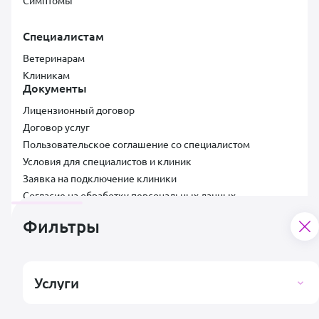
Симптомы
Специалистам
Ветеринарам
Клиникам
Документы
Лицензионный договор
Договор услуг
Пользовательское соглашение со специалистом
Условия для специалистов и клиник
Заявка на подключение клиники
Согласие на обработку персональных данных
Правила публикации отзывов
Фильтры
Контакты
Поддержка пользователей
support@vetsy.ru
Услуги
Аккредитованная ИТ-компания ООО «ВЕТСИ», ИНН 7300037854,