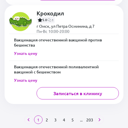
Крокодил
5.0
1
г Омск, ул Петра Осминина, д 7
Пн-Вс 10:00-20:00
Вакцинация отечественной вакциной против
бешенства
Узнать цену
Вакцинация отечественной поливалентной
вакциной с бешенством
Узнать цену
Записаться в клинику
1
2
3
4
5
...
203