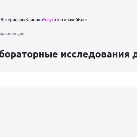
Ветеринары
Клиники
Услуги
Топ врачей
Блог
дования для
бораторные исследования 