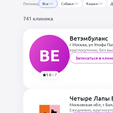
Питомец:
Все
Собаки
Кошки
Д
741
741
741
741 клиника
Ветэмбуланс
г Москва, ул Улофа Па
ВЕ
круглосуточно, без в
Записаться в клин
5.0
7
Четыре Лапы 
Московская обл, г Ба
Ежедневно, круглосут