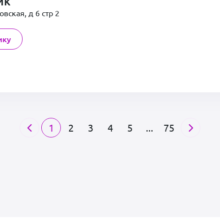
ик
овская, д 6 стр 2
ику
1
2
3
4
5
...
75