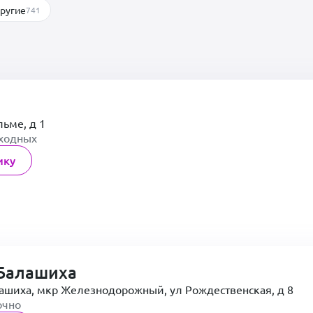
ругие
741
льме, д 1
ыходных
ику
Балашиха
лашиха, мкр Железнодорожный, ул Рождественская, д 8
очно