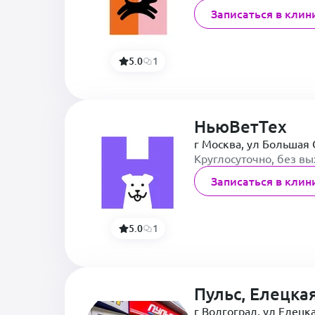
Записаться в клин
5.0
1
НьюВетТех
г Москва, ул Большая 
Круглосуточно, без в
Записаться в клин
5.0
1
Пульс, Елецка
г Волгоград, ул Елецка