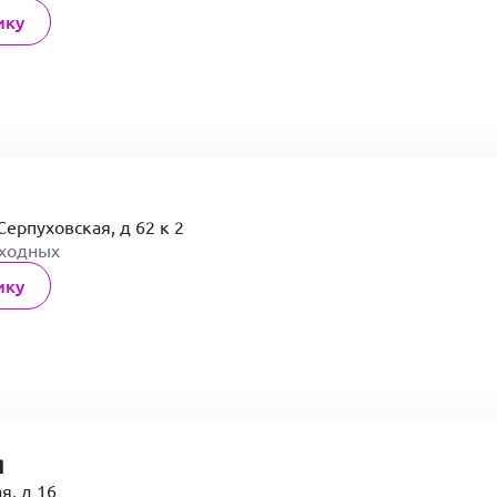
ику
Серпуховская, д 62 к 2
ыходных
ику
я
я, д 16