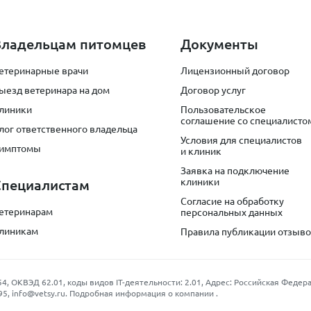
Владельцам питомцев
Документы
етеринарные врачи
Лицензионный договор
ыезд ветеринара на дом
Договор услуг
линики
Пользовательское
соглашение со специалисто
лог ответственного владельца
Условия для специалистов
имптомы
и клиник
Заявка на подключение
клиники
Специалистам
Согласие на обработку
етеринарам
персональных данных
линикам
Правила публикации отзыв
КВЭД 62.01, коды видов IT-деятельности: 2.01, Адрес: Российская Федерация
95
,
info@vetsy.ru
.
Подробная информация о компании
.