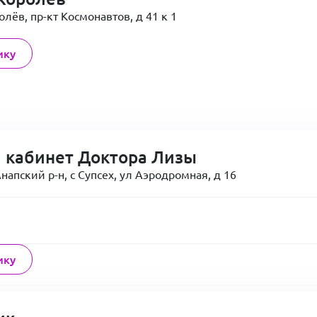
лёв, пр-кт Космонавтов, д 41 к 1
ику
 кабинет Доктора Лизы
напский р-н, с Супсех, ул Аэродромная, д 16
ику