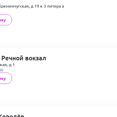
Кременчугская, д 19 к 3 литера а
ику
 Речной вокзал
кая, д 1
00
ику
Королёв