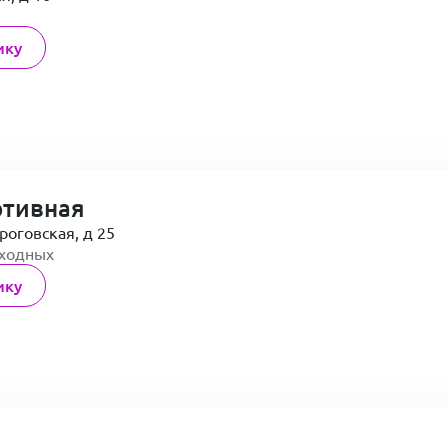
ику
ртивная
роговская, д 25
ыходных
ику