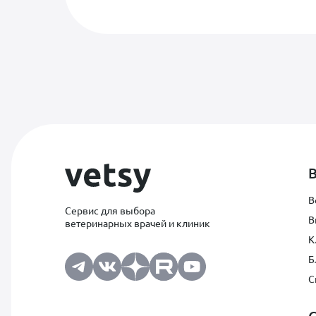
В нашей клинике вы может
В
Сервис для выбора
В
ветеринарных врачей и клиник
терапевта
К
стоматолога
Б
гастроэнтеролога
С
дерматолога
невролога