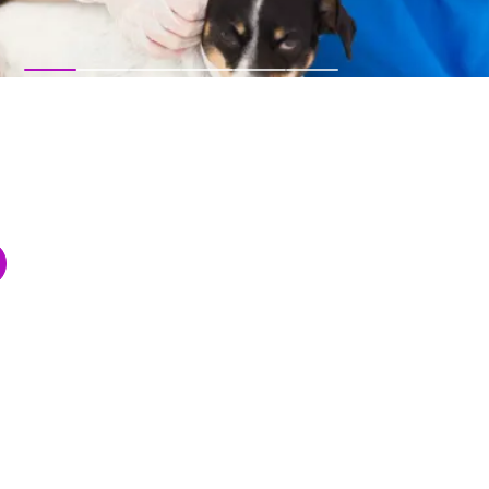
как и человеку, жизненно необходима забота о состояни
оги их владельцам, и стремимся оказать квалифицирова
 для владельцев так и для наших пациентов. Наша клиник
ром услуг, специалисты имеют большой опыт работы, и п
ия квалификации. В работе мы используем только совре
ей клинике возможно проведение лабораторных исследов