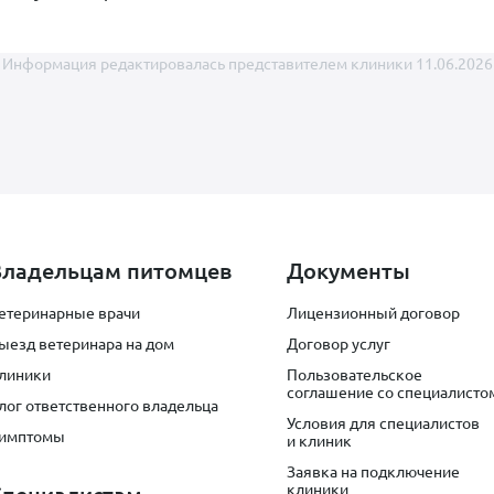
Информация редактировалась представителем клиники 11.06.2026
Владельцам питомцев
Документы
е получить профессиональную консультацию и осмотр:
етеринарные врачи
Лицензионный договор
ыезд ветеринара на дом
Договор услуг
линики
Пользовательское
соглашение со специалисто
лог ответственного владельца
Условия для специалистов
имптомы
и клиник
Заявка на подключение
клиники