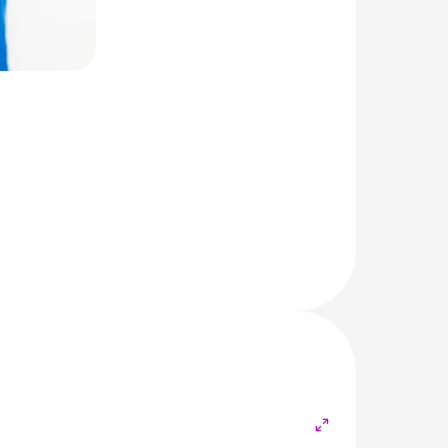
и здоровья.
нную помощь
а
роходят
менные
аний,