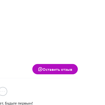
и, а все хирургические вмешательства проводятся под ко
ованием ингаляционного наркоза. Для выявления заболев
проведение профилактического комплексного обследовани
они Вам дороги".
Оставить отзыв
клиника предлагает индивидуальный подход к каждому д
дый питомец уникален и требует особого внимания.
т. Будьте первым!