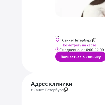
г Санкт-Петербург
Посмотреть на карте
Ежедневно, с 10:00-22:00
Записаться в клинику
Домашним животным, равно 
Мы знаем как питомцы дор
Адрес клиники
в комфортных условиях как
г Санкт-Петербург
располагает широким спект
постоянные курсы повышен
подходы к лечению. В наш