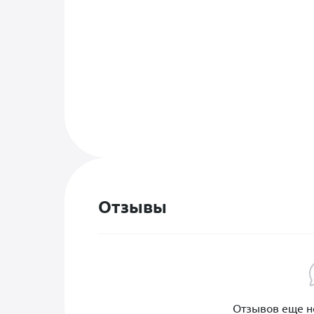
ультразвуковой диагностик
анестезиолога и с использ
ранних стадиях возможно 
"Потому что мы знаем, как 
Отзывы
ЛуВи-Вет - ветеринарная 
любимцу, понимая, что каж
Отзывов еще не