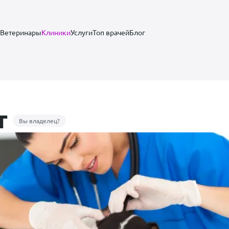
Ветеринары
Клиники
Услуги
Топ врачей
Блог
т
Вы владелец?