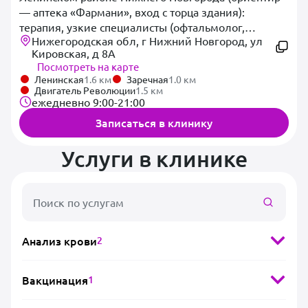
— аптека «Фармани», вход с торца здания):
терапия, узкие специалисты (офтальмолог,
Нижегородская обл, г Нижний Новгород, ул
невролог, эндокринолог, онколог, ведущий
Кировская, д 8А
хирург), хирургия, стоматология, гигиенические
Посмотреть на карте
процедуры, вакцинация, стационар/гостиница,
Ленинская
1.6 км
Заречная
1.0 км
крио- и оксигенотерапия, ветаптека.
Двигатель Революции
1.5 км
ежедневно 9:00-21:00
Записаться в клинику
Услуги в клинике
Анализ крови
2
Вакцинация
1