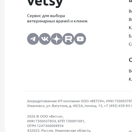
В
Сервис для выбора
В
ветеринарных врачей и клиник
К
Б
С
В
К
Аккредитованная ИТ-компания ООО «ВЕТСИ», ИНН 7300037854, О
Ульяновск, ул. Ватутина, д. 49/2А, помещ. 13,
+7 (495) 659-93-
2026 © ООО «Ветси»,
ИНН 7300037854, КПП 730001001,
ОГРН 1247300009934
432025, Россия, Ульяновская область,
П