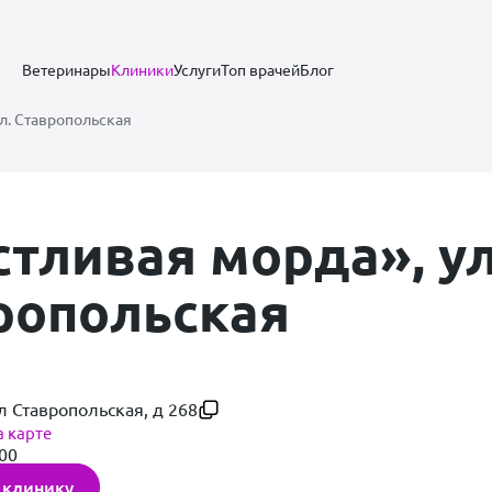
Ветеринары
Клиники
Услуги
Топ врачей
Блог
ул. Ставропольская
стливая морда», ул
ропольская
ул Ставропольская, д 268
а карте
:00
 клинику