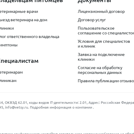
етеринарные врачи
Лицензионный договор
ыезд ветеринара на дом
Договор услуг
линики
Пользовательское
соглашение со специалисто
лог ответственного владельца
Условия для специалистов
имптомы
и клиник
Заявка на подключение
клиники
Специалистам
Согласие на обработку
етеринарам
персональных данных
линикам
Правила публикации отзыв
КВЭД 62.01, коды видов IT-деятельности: 2.01, Адрес: Российская Федерация
95
,
info@vetsy.ru
.
Подробная информация о компании
.
олитика конфиденциальности
Пользовательское соглашение
Согласие на обра