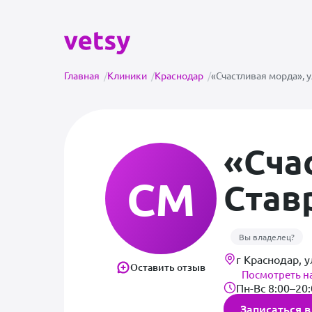
Главная
/
Клиники
/
Краснодар
/
«Счастливая морда», 
«Сча
СМ
Став
Вы владелец?
г Краснодар, 
Оставить отзыв
Посмотреть н
Пн-Вс 8:00–20
Записаться в