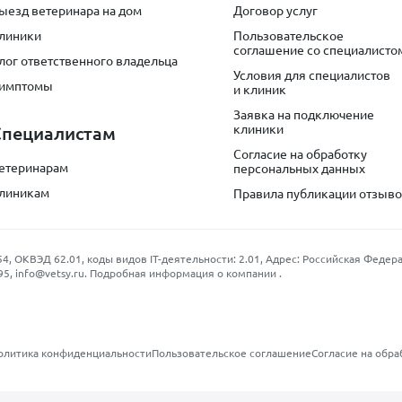
ыезд ветеринара на дом
Договор услуг
линики
Пользовательское
соглашение со специалисто
лог ответственного владельца
Условия для специалистов
имптомы
и клиник
Заявка на подключение
клиники
Специалистам
Согласие на обработку
етеринарам
персональных данных
линикам
Правила публикации отзыв
КВЭД 62.01, коды видов IT-деятельности: 2.01, Адрес: Российская Федерация
95
,
info@vetsy.ru
.
Подробная информация о компании
.
олитика конфиденциальности
Пользовательское соглашение
Согласие на обра