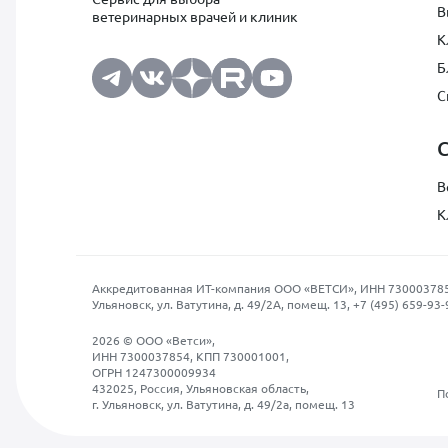
В
ветеринарных врачей и клиник
К
Б
С
В
К
Аккредитованная ИТ-компания ООО «ВЕТСИ», ИНН 7300037854, О
Ульяновск, ул. Ватутина, д. 49/2А, помещ. 13,
+7 (495) 659-93-
2026 © ООО «Ветси»,
ИНН 7300037854, КПП 730001001,
ОГРН 1247300009934
432025, Россия, Ульяновская область,
П
г. Ульяновск, ул. Ватутина, д. 49/2а, помещ. 13