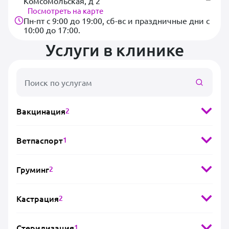
Комсомольская, д 2
Учреждение оснащено современным
Посмотреть на карте
оборудованием для проведения лабораторных
Пн-пт с 9:00 до 19:00, сб-вс и праздничные дни с
анализов и инструментальных
10:00 до 17:00.
исследований.Специалисты центра оказывают как
Услуги в клинике
плановую, так и экстренную ветеринарную
помощь, включая вызов врача на дом. Опытные
ветеринары обеспечивают индивидуальный
подход к лечению каждого питомца. Для клиентов
доступны предварительная запись и гибкая
система ценообразования на все виды услуг.
Вакцинация
2
Ветпаспорт
1
Груминг
2
Кастрация
2
Стерилизация
1