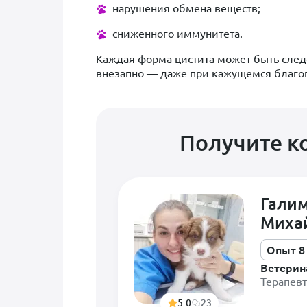
нарушения обмена веществ;
сниженного иммунитета.
Каждая форма цистита может быть след
внезапно — даже при кажущемся благоп
Получите к
Гали
Миха
Опыт 8
Ветерин
Терапев
5.0
23