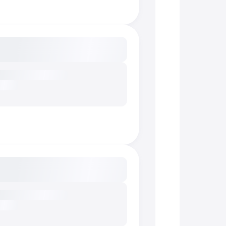
сание...
сание...