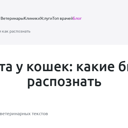
Ветеринары
Клиники
Услуги
Топ врачей
Блог
и как распознать
а у кошек: какие 
распознать
 ветеринарных текстов