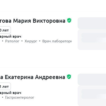
това Мария Викторовна
Загружаем распи
0 лет
арный врач
 • Ратолог • Хирург • Врач лабораторной диагностики
а Екатерина Андреевна
Загружаем распи
1 лет
арный врач
 • Гастроэнтеролог