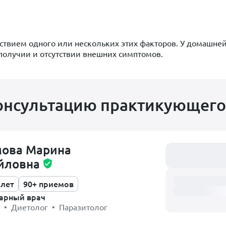
ствием одного или нескольких этих факторов. У домашне
олучии и отсутствии внешних симптомов.
онсультацию практикующего
мова Марина
Загружаем распи
йловна
 лет
90+ приемов
арный врач
т • Диетолог • Паразитолог