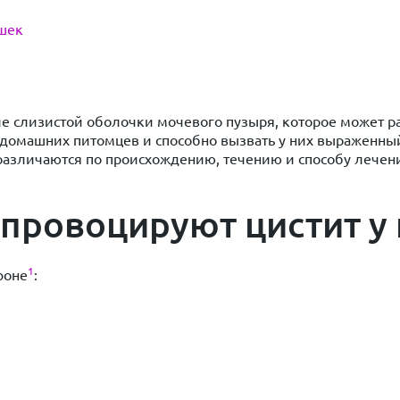
шек
ие слизистой оболочки мочевого пузыря, которое может 
 домашних питомцев и способно вызвать у них выраженны
различаются по происхождению, течению и способу лечения
провоцируют цистит у
1
фоне
: