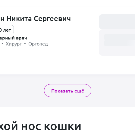
н Никита Сергеевич
Загружаем распи
0 лет
арный врач
 • Хирург • Ортопед
Показать ещё
ухой нос кошки