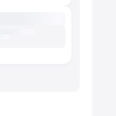
сание...