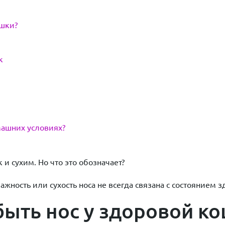
ошки?
к
машних условиях?
и сухим. Но что это обозначает?
жность или сухость носа не всегда связана с состоянием 
ыть нос у здоровой к