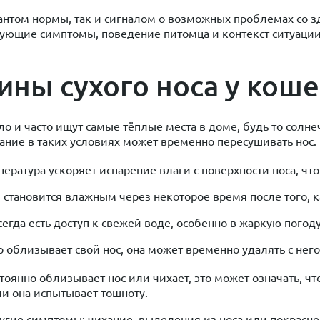
антом нормы, так и сигналом о возможных проблемах со з
вующие симптомы, поведение питомца и контекст ситуации.
ны сухого носа у коше
ло и часто ищут самые тёплые места в доме, будь то солн
ание в таких условиях может временно пересушивать нос.
ература ускоряет испарение влаги с поверхности носа, что
 становится влажным через некоторое время после того, к
всегда есть доступ к свежей воде, особенно в жаркую погод
о облизывает свой нос, она может временно удалять с него
янно облизывает нос или чихает, это может означать, что
и она испытывает тошноту.
угие симптомы: чихание, выделения из носа или покраснен