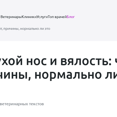
Ветеринары
Клиники
Услуги
Топ врачей
Блог
ит, причины, нормально ли это
хой нос и вялость: 
чины, нормально ли
 ветеринарных текстов