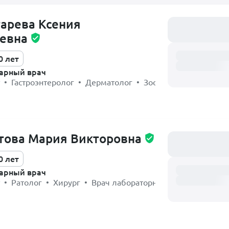
арева Ксения
Загружаем распи
евна
0 лет
арный врач
 • Гастроэнтеролог • Дерматолог • Зоопсихолог • Хирур
това Мария Викторовна
Загружаем распи
0 лет
арный врач
 • Ратолог • Хирург • Врач лабораторной диагностики