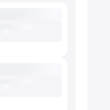
сание...
г
сание...