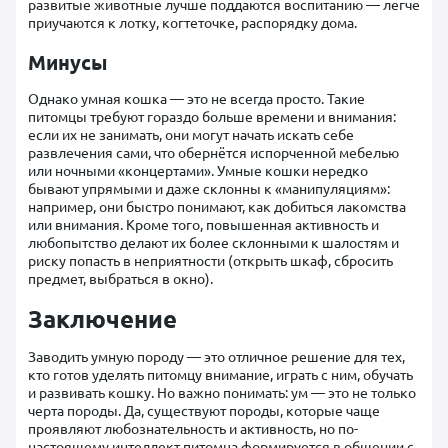
развитые животные лучше поддаются воспитанию — легче
приучаются к лотку, когтеточке, распорядку дома.
Минусы
Однако умная кошка — это не всегда просто. Такие
питомцы требуют гораздо больше времени и внимания:
если их не занимать, они могут начать искать себе
развлечения сами, что обернётся испорченной мебелью
или ночными «концертами». Умные кошки нередко
бывают упрямыми и даже склонны к «манипуляциям»:
например, они быстро понимают, как добиться лакомства
или внимания. Кроме того, повышенная активность и
любопытство делают их более склонными к шалостям и
риску попасть в неприятности (открыть шкаф, сбросить
предмет, выбраться в окно).
Заключение
Заводить умную породу — это отличное решение для тех,
кто готов уделять питомцу внимание, играть с ним, обучать
и развивать кошку. Но важно понимать: ум — это не только
черта породы. Да, существуют породы, которые чаще
проявляют любознательность и активность, но по-
настоящему интеллект питомца формируется в общении с