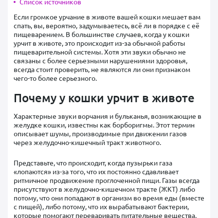
Список источников
Если громкое урчание в животе вашей кошки мешает вам
спать, вы, вероятно, задумываетесь, всё ли в порядке с её
пищеварением. В большинстве случаев, когда у кошки
урчит в животе, это происходит из-за обычной работы
пищеварительной системы. Хотя эти звуки обычно не
связаны с более серьезными нарушениями здоровья,
всегда стоит проверить, не являются ли они признаком
чего-то более серьезного.
Почему у кошки урчит в животе
Характерные звуки ворчания и бульканья, возникающие в
желудке кошки, известны как борборигмы. Этот термин
описывает шумы, производимые при движении газов
через желудочно-кишечный тракт животного.
Представьте, что происходит, когда пузырьки газа
«лопаются» из-за того, что их постоянно сдавливает
ритмичное продвижение проглоченной пищи. Газы всегда
присутствуют в желудочно-кишечном тракте (ЖКТ) либо
потому, что они попадают в организм во время еды (вместе
с пищей), либо потому, что их вырабатывают бактерии,
которые помогают переваривать питательные вещества,