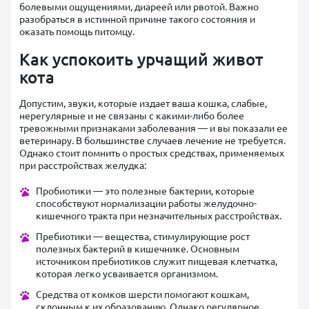
болевыми ощущениями, диареей или рвотой. Важно
разобраться в истинной причине такого состояния и
оказать помощь питомцу.
Как успокоить урчащий живот
кота
Допустим, звуки, которые издает ваша кошка, слабые,
нерегулярные и не связаны с какими-либо более
тревожными признаками заболевания — и вы показали ее
ветеринару. В большинстве случаев лечение не требуется.
Однако стоит помнить о простых средствах, применяемых
при расстройствах желудка:
Пробиотики — это полезные бактерии, которые
способствуют нормализации работы желудочно-
кишечного тракта при незначительных расстройствах.
Пребиотики — вещества, стимулирующие рост
полезных бактерий в кишечнике. Основным
источником пребиотиков служит пищевая клетчатка,
которая легко усваивается организмом.
Средства от комков шерсти помогают кошкам,
склонным к их образованию. Однако регулярное