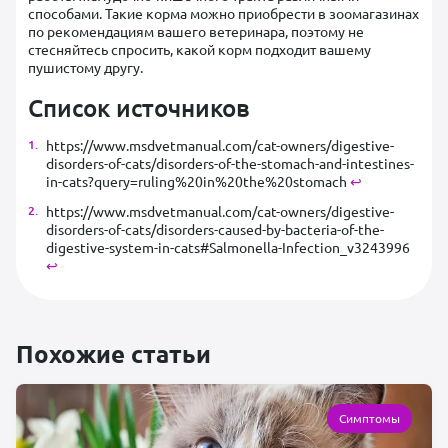
способами. Такие корма можно приобрести в зоомагазинах
по рекомендациям вашего ветеринара, поэтому не
стесняйтесь спросить, какой корм подходит вашему
пушистому другу.
Список источников
https://www.msdvetmanual.com/cat-owners/digestive-
disorders-of-cats/disorders-of-the-stomach-and-intestines-
in-cats?query=ruling%20in%20the%20stomach
↩︎
https://www.msdvetmanual.com/cat-owners/digestive-
disorders-of-cats/disorders-caused-by-bacteria-of-the-
digestive-system-in-cats#Salmonella-Infection_v3243996
↩︎
Похожие статьи
Симптомы