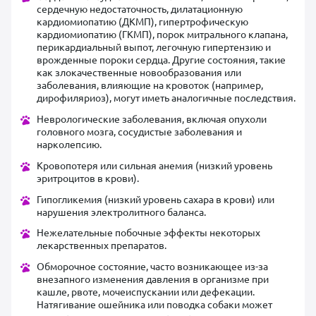
сердечную недостаточность, дилатационную
кардиомиопатию (ДКМП), гипертрофическую
кардиомиопатию (ГКМП), порок митрального клапана,
перикардиальный выпот, легочную гипертензию и
врожденные пороки сердца. Другие состояния, такие
как злокачественные новообразования или
заболевания, влияющие на кровоток (например,
дирофиляриоз), могут иметь аналогичные последствия.
Неврологические заболевания, включая опухоли
головного мозга, сосудистые заболевания и
нарколепсию.
Кровопотеря или сильная анемия (низкий уровень
эритроцитов в крови).
Гипогликемия (низкий уровень сахара в крови) или
нарушения электролитного баланса.
Нежелательные побочные эффекты некоторых
лекарственных препаратов.
Обморочное состояние, часто возникающее из-за
внезапного изменения давления в организме при
кашле, рвоте, мочеиспускании или дефекации.
Натягивание ошейника или поводка собаки может