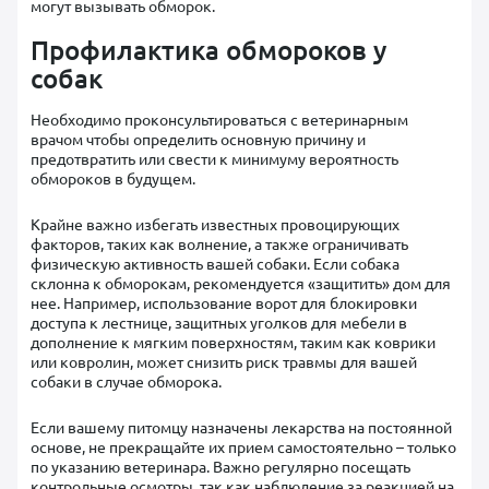
могут вызывать обморок.
Профилактика обмороков у
собак
Необходимо проконсультироваться с ветеринарным
врачом чтобы определить основную причину и
предотвратить или свести к минимуму вероятность
обмороков в будущем.
Крайне важно избегать известных провоцирующих
факторов, таких как волнение, а также ограничивать
физическую активность вашей собаки. Если собака
склонна к обморокам, рекомендуется «защитить» дом для
нее. Например, использование ворот для блокировки
доступа к лестнице, защитных уголков для мебели в
дополнение к мягким поверхностям, таким как коврики
или ковролин, может снизить риск травмы для вашей
собаки в случае обморока.
Если вашему питомцу назначены лекарства на постоянной
основе, не прекращайте их прием самостоятельно – только
по указанию ветеринара. Важно регулярно посещать
контрольные осмотры, так как наблюдение за реакцией на