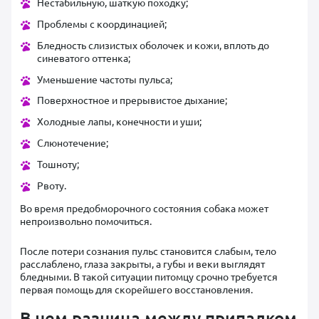
Нестабильную, шаткую походку;
Проблемы с координацией;
Бледность слизистых оболочек и кожи, вплоть до
синеватого оттенка;
Уменьшение частоты пульса;
Поверхностное и прерывистое дыхание;
Холодные лапы, конечности и уши;
Слюнотечение;
Тошноту;
Рвоту.
Во время предобморочного состояния собака может
непроизвольно помочиться.
После потери сознания пульс становится слабым, тело
расслаблено, глаза закрыты, а губы и веки выглядят
бледными. В такой ситуации питомцу срочно требуется
первая помощь для скорейшего восстановления.
В чем разница между припадком