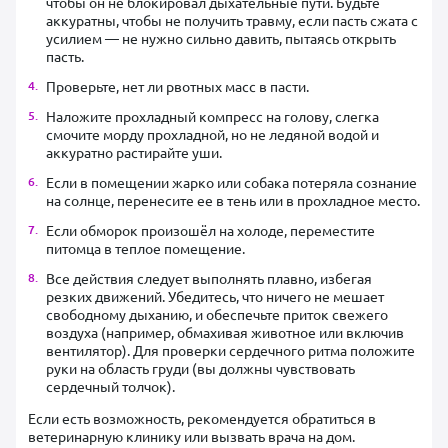
чтобы он не блокировал дыхательные пути. Будьте
аккуратны, чтобы не получить травму, если пасть сжата с
усилием — не нужно сильно давить, пытаясь открыть
пасть.
Проверьте, нет ли рвотных масс в пасти.
Наложите прохладный компресс на голову, слегка
смочите морду прохладной, но не ледяной водой и
аккуратно растирайте уши.
Если в помещении жарко или собака потеряла сознание
на солнце, перенесите ее в тень или в прохладное место.
Если обморок произошёл на холоде, переместите
питомца в теплое помещение.
Все действия следует выполнять плавно, избегая
резких движений. Убедитесь, что ничего не мешает
свободному дыханию, и обеспечьте приток свежего
воздуха (например, обмахивая животное или включив
вентилятор). Для проверки сердечного ритма положите
руки на область груди (вы должны чувствовать
сердечный толчок).
Если есть возможность, рекомендуется обратиться в
ветеринарную клинику или вызвать врача на дом.