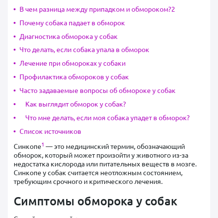
В чем разница между припадком и обмороком?2
Почему собака падает в обморок
Диагностика обморока у собак
Что делать, если собака упала в обморок
Лечение при обмороках у собаки
Профилактика обмороков у собак
Часто задаваемые вопросы об обмороке у собак
Как выглядит обморок у собак?
Что мне делать, если моя собака упадет в обморок?
Список источников
1
Синкопе
— это медицинский термин, обозначающий
обморок, который может произойти у животного из-за
недостатка кислорода или питательных веществ в мозге.
Синкопе у собак считается неотложным состоянием,
требующим срочного и критического лечения.
Симптомы обморока у собак