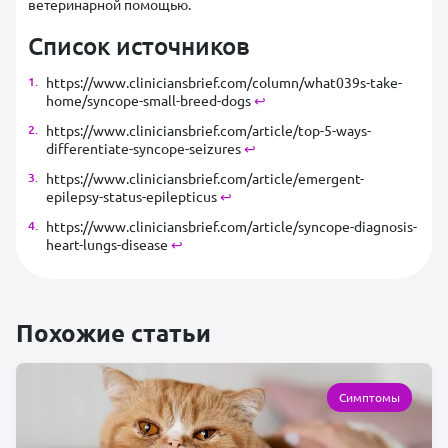
ветеринарной помощью.
Список источников
https://www.cliniciansbrief.com/column/what039s-take-
home/syncope-small-breed-dogs
↩︎
https://www.cliniciansbrief.com/article/top-5-ways-
differentiate-syncope-seizures
↩︎
https://www.cliniciansbrief.com/article/emergent-
epilepsy-status-epilepticus
↩︎
https://www.cliniciansbrief.com/article/syncope-diagnosis-
heart-lungs-disease
↩︎
Похожие статьи
Симптомы