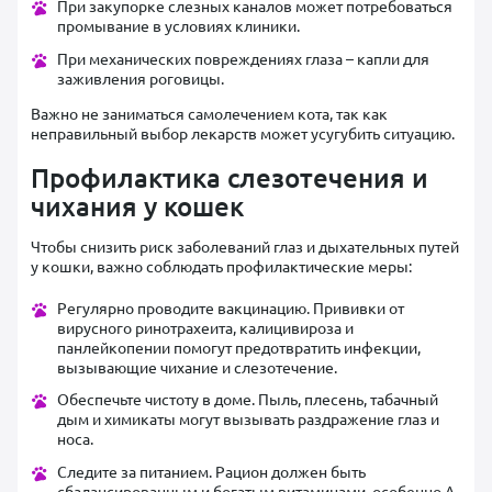
При закупорке слезных каналов может потребоваться
промывание в условиях клиники.
При механических повреждениях глаза – капли для
заживления роговицы.
Важно не заниматься самолечением кота, так как
неправильный выбор лекарств может усугубить ситуацию.
Профилактика слезотечения и
чихания у кошек
Чтобы снизить риск заболеваний глаз и дыхательных путей
у кошки, важно соблюдать профилактические меры:
Регулярно проводите вакцинацию. Прививки от
вирусного ринотрахеита, калицивироза и
панлейкопении помогут предотвратить инфекции,
вызывающие чихание и слезотечение.
Обеспечьте чистоту в доме. Пыль, плесень, табачный
дым и химикаты могут вызывать раздражение глаз и
носа.
Следите за питанием. Рацион должен быть
сбалансированным и богатым витаминами, особенно A