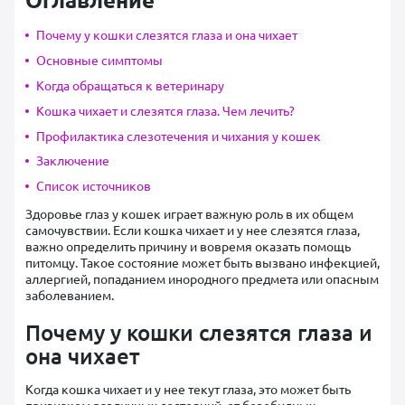
Почему у кошки слезятся глаза и она чихает
Основные симптомы
Когда обращаться к ветеринару
Кошка чихает и слезятся глаза. Чем лечить?
Профилактика слезотечения и чихания у кошек
Заключение
Список источников
Здоровье глаз у кошек играет важную роль в их общем
самочувствии. Если кошка чихает и у нее слезятся глаза,
важно определить причину и вовремя оказать помощь
питомцу. Такое состояние может быть вызвано инфекцией,
аллергией, попаданием инородного предмета или опасным
заболеванием.
Почему у кошки слезятся глаза и
она чихает
Когда кошка чихает и у нее текут глаза, это может быть
признаком различных состояний, от безобидных