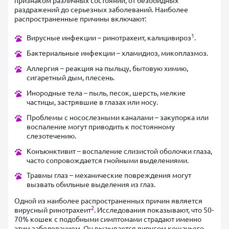
раздражений до серьезных заболеваний. Наиболее
распространенные причины включают:
1
Вирусные инфекции – ринотрахеит, калицивироз
.
Бактериальные инфекции – хламидиоз, микоплазмоз.
Аллергия – реакция на пыльцу, бытовую химию,
сигаретный дым, плесень.
Инородные тела – пыль, песок, шерсть, мелкие
частицы, застрявшие в глазах или носу.
Проблемы с носослезными каналами – закупорка или
воспаление могут приводить к постоянному
слезотечению.
Конъюнктивит – воспаление слизистой оболочки глаза,
часто сопровождается гнойными выделениями.
Травмы глаз – механические повреждения могут
вызвать обильные выделения из глаз.
Одной из наиболее распространенных причин является
2
вирусный ринотрахеит
. Исследования показывают, что 50-
70% кошек с подобными симптомами страдают именно
этим заболеванием. Он вызывается вирусом кошачьего