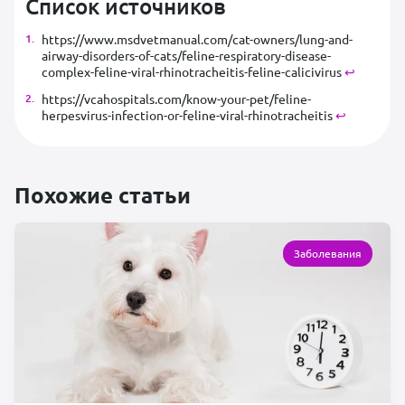
Список источников
https://www.msdvetmanual.com/cat-owners/lung-and-
airway-disorders-of-cats/feline-respiratory-disease-
complex-feline-viral-rhinotracheitis-feline-calicivirus
↩︎
https://vcahospitals.com/know-your-pet/feline-
herpesvirus-infection-or-feline-viral-rhinotracheitis
↩︎
Похожие статьи
Заболевания