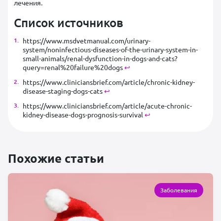
лечения.
Список источников
https://www.msdvetmanual.com/urinary-
system/noninfectious-diseases-of-the-urinary-system-in-
small-animals/renal-dysfunction-in-dogs-and-cats?
query=renal%20failure%20dogs
↩︎
https://www.cliniciansbrief.com/article/chronic-kidney-
disease-staging-dogs-cats
↩︎
https://www.cliniciansbrief.com/article/acute-chronic-
kidney-disease-dogs-prognosis-survival
↩︎
Похожие статьи
Заболевания