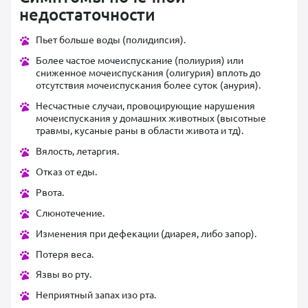
недостаточности
Пьет больше воды (полидипсия).
Более частое мочеиспускание (полиурия) или
сниженное мочеиспускания (олигурия) вплоть до
отсутствия мочеиспускания более суток (анурия).
Несчастные случаи, провоцирующие нарушения
мочеиспускания у домашних животных (высотные
травмы, кусаные раны в области живота и тд).
Вялость, летаргия.
Отказ от еды.
Рвота.
Слюнотечение.
Изменения при дефекации (диарея, либо запор).
Потеря веса.
Язвы во рту.
Неприятный запах изо рта.