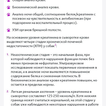
Биохимический анализ крови.
Анализ мочи общий, соотношение белок/креатинин с
посевом на чувствительность к антибиотикам (при
подозрении на воспалительный процесс).
УЗИ органов брюшной полости.
На основании уровня креатинина в сыворотке крови
выделяют четыре стадии хронической почечной
2
недостаточности (ХПН) у собак
:
Неазотемическая стадия – это начальная фаза, при
которой наблюдаются нарушения функции почек без
явных признаков нефропатии. Ультразвуковое
исследование может показать первичные изменения в
почках, а в анализе мочи выявляется повышенное
содержание белка и сниженная плотность. В
биохимическом анализе крови креатинин повышен, но
остается в пределах нормы.
Легкая ренальная азотемия – уровень креатинина в
сыворотке составляет 125-250 мкмоль/л. Хотя нижняя
граница может считаться нормальной, на этой стадии у
собак уже наблюдаются некоторые нарушения в работе