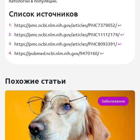
патологий в популяции.
Список источников
https://pmc.ncbi.nlm.nih.gov/articles/PMC7379052/
↩︎
https://pmc.ncbi.nlm.nih.gov/articles/PMC11112174/
↩︎
https://pmc.ncbi.nlm.nih.gov/articles/PMC8093391/
↩︎
https://pubmed.ncbi.nlm.nih.gov/9470160/
↩︎
Похожие статьи
Заболевания