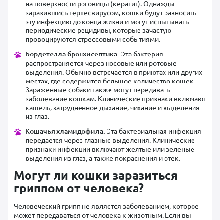
на поверхности роговицы (кератит). Однажды
заразившись герпесвирусом, кошки будут разносить
эту инфекцию до конца жизни и могут испытывать
периодические рецидивы, которые зачастую
провоцируются стрессовыми событиями.
Бордетелла бронхисептика.
Эта бактерия
распространяется через носовые или ротовые
выделения. Обычно встречается в приютах или других
местах, где содержится большое количество кошек.
Зараженные собаки также могут передавать
заболевание кошкам. Клинические признаки включают
кашель, затрудненное дыхание, чихание и выделения
из глаз.
Кошачья хламидофила.
Эта бактериальная инфекция
передается через глазные выделения. Клинические
признаки инфекции включают желтые или зеленые
выделения из глаз, а также покраснения и отек.
Могут ли кошки заразиться
гриппом от человека?
Человеческий грипп не является заболеванием, которое
может передаваться от человека к животным. Если вы