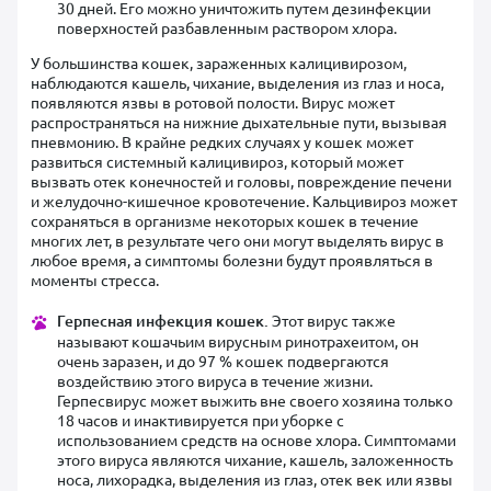
30 дней. Его можно уничтожить путем дезинфекции
поверхностей разбавленным раствором хлора.
У большинства кошек, зараженных калицивирозом,
наблюдаются кашель, чихание, выделения из глаз и носа,
появляются язвы в ротовой полости. Вирус может
распространяться на нижние дыхательные пути, вызывая
пневмонию. В крайне редких случаях у кошек может
развиться системный калицивироз, который может
вызвать отек конечностей и головы, повреждение печени
и желудочно-кишечное кровотечение. Кальцивироз может
сохраняться в организме некоторых кошек в течение
многих лет, в результате чего они могут выделять вирус в
любое время, а симптомы болезни будут проявляться в
моменты стресса.
Герпесная инфекция кошек.
Этот вирус также
называют кошачьим вирусным ринотрахеитом, он
очень заразен, и до 97 % кошек подвергаются
воздействию этого вируса в течение жизни.
Герпесвирус может выжить вне своего хозяина только
18 часов и инактивируется при уборке с
использованием средств на основе хлора. Симптомами
этого вируса являются чихание, кашель, заложенность
носа, лихорадка, выделения из глаз, отек век или язвы