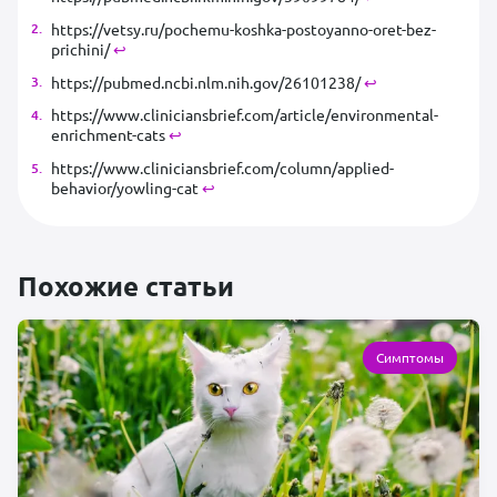
https://vetsy.ru/pochemu-koshka-postoyanno-oret-bez-
prichini/
↩︎
https://pubmed.ncbi.nlm.nih.gov/26101238/
↩︎
https://www.cliniciansbrief.com/article/environmental-
enrichment-cats
↩︎
https://www.cliniciansbrief.com/column/applied-
behavior/yowling-cat
↩︎
Похожие статьи
Симптомы