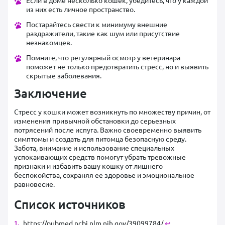
Если в доме несколько кошек, убедитесь, что у каждой
из них есть личное пространство.
Постарайтесь свести к минимуму внешние
раздражители, такие как шум или присутствие
незнакомцев.
Помните, что регулярный осмотр у ветеринара
поможет не только предотвратить стресс, но и выявить
скрытые заболевания.
Заключение
Стресс у кошки может возникнуть по множеству причин, от
изменения привычной обстановки до серьезных
потрясений после испуга. Важно своевременно выявить
симптомы и создать для питомца безопасную среду.
Забота, внимание и использование специальных
успокаивающих средств помогут убрать тревожные
признаки и избавить вашу кошку от лишнего
беспокойства, сохраняя ее здоровье и эмоциональное
равновесие.
Список источников
https://pubmed.ncbi.nlm.nih.gov/39099784/
↩︎