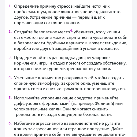
Определите причину стресса: найдите источник
проблемы: шум, новое животное, переезд или что-то
другое. Устранение причины — первый шаг к
нормализации состояния кошки.
4
Создайте безопасное место
: убедитесь, что у кошки
есть место, где она может спрятаться и чувствовать себя
в безопасности. Удобным вариантом может стать домик,
коробка или другой защищённый уголок в комнате.
Придерживайтесь распорядка дня: регулярные
кормления, игры и отдых помогают создать обстановку,
которая снижает уровень тревожности у кошки.
Уменьшите количество раздражителей: чтобы создать
спокойную атмосферу, закройте окна, уменьшите
яркость света и снизьте громкость посторонних звуков.
Используйте успокаивающие средства: применяйте
5
диффузоры с феромонами
(например, Феливей) или
успокоительные капли. Они помогают снизить
тревожность и создать ощущение безопасности.
Избегайте агрессивного взаимодействия: не ругайте
кошку за агрессивное или странное поведение. Дайте
ей время прийти в себя и не вынуждайте ее делать что-