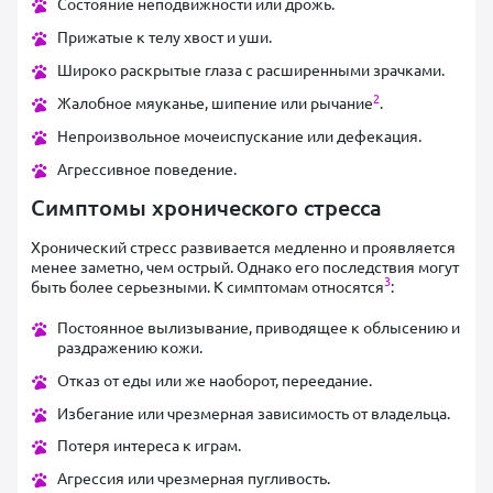
Состояние неподвижности или дрожь.
Прижатые к телу хвост и уши.
Широко раскрытые глаза с расширенными зрачками.
2
Жалобное мяуканье, шипение или рычание
.
Непроизвольное мочеиспускание или дефекация.
Агрессивное поведение.
Симптомы хронического стресса
Хронический стресс развивается медленно и проявляется
менее заметно, чем острый. Однако его последствия могут
3
быть более серьезными. К симптомам относятся
:
Постоянное вылизывание, приводящее к облысению и
раздражению кожи.
Отказ от еды или же наоборот, переедание.
Избегание или чрезмерная зависимость от владельца.
Потеря интереса к играм.
Агрессия или чрезмерная пугливость.