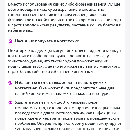
Вместо использования каких-либо форм наказания, лучше
всего поощрять кошку за царапание в специально
отведенных местах. Тактика запугивания, такая как
физическое воздействие или крик, скорее всего, приведет
к противоположному результату, заставив кошку бояться и
избегать вас.
Насильно приучать к когтеточке
Некоторые владельцы могут попытаться подвести кошку к
когтеточке и собственноручно поставить на нее лапу
животного, думая, что такой подход поможет научить
кошку царапаться. Однако это может вызвать у животного
страх, беспокойство и избегание когтеточки.
Избавляться от старых, хорошо используемых
когтеточек.
Она может быть предпочтительнее для
вашей кошки из-за знакомых запахов и текстуры.
Удалять когти питомцу
. Это неправильное
вмешательство, которое может привести к серьезным
последствиям для животного, таким как инфекции и
повреждения нервов, а также вызвать поведенческие
проблемы. Операция, при которой у кошки ампутируют
часть пальцев на лапах включая коготь, ногтевое ложе