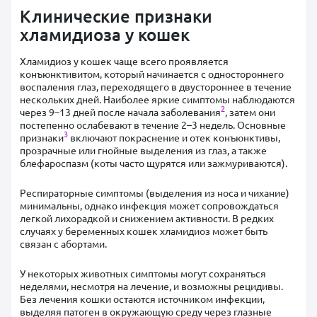
Клинические признаки
хламидиоза у кошек
Хламидиоз у кошек чаще всего проявляется
конъюнктивитом, который начинается с одностороннего
воспаления глаз, переходящего в двустороннее в течение
нескольких дней. Наиболее яркие симптомы наблюдаются
2
через 9–13 дней после начала заболевания
, затем они
постепенно ослабевают в течение 2–3 недель. Основные
3
признаки
включают покраснение и отек конъюнктивы,
прозрачные или гнойные выделения из глаз, а также
блефароспазм (коты часто щурятся или зажмуриваются).
Респираторные симптомы (выделения из носа и чихание)
минимальны, однако инфекция может сопровождаться
легкой лихорадкой и снижением активности. В редких
случаях у беременных кошек хламидиоз может быть
связан с абортами.
У некоторых животных симптомы могут сохраняться
неделями, несмотря на лечение, и возможны рецидивы.
Без лечения кошки остаются источником инфекции,
выделяя патоген в окружающую среду через глазные