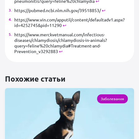
pneumonitis?query=feline%20chlamydia
↩︎
https://pubmed.ncbi.nlm.nih.gov/39518853/
↩︎
https://www.vin.com/apputil/content/defaultadv1.aspx?
id=4252745&pid=11290
↩︎
https://www.merckvetmanual.com/infectious-
diseases/chlamydiosis/chlamydiosis-in-animals?
query=feline%20chlamydia#Treatment-and-
Prevention_v3292883
↩︎
Похожие статьи
Заболевания