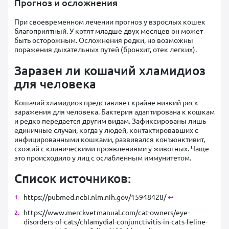
Прогноз и осложнения
При своевременном лечении прогноз у взрослых кошек
благоприятный. У котят младше двух месяцев он может
быть осторожным. Осложнения редки, но возможны
поражения дыхательных путей (бронхит, отек легких).
Заразен ли кошачий хламидиоз
для человека
Кошачий хламидиоз представляет крайне низкий риск
заражения для человека. Бактерия адаптирована к кошкам
и редко передается другим видам. Зафиксированы лишь
единичные случаи, когда у людей, контактировавших с
инфицированными кошками, развивался конъюнктивит,
схожий с клиническими проявлениями у животных. Чаще
это происходило у лиц с ослабленным иммунитетом.
Список источников:
https://pubmed.ncbi.nlm.nih.gov/15948428/
↩︎
https://www.merckvetmanual.com/cat-owners/eye-
disorders-of-cats/chlamydial-conjunctivitis-in-cats-feline-