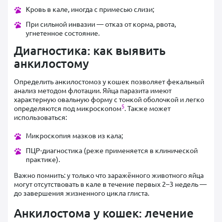
Кровь в кале, иногда с примесью слизи;
При сильной инвазии — отказ от корма, рвота,
угнетенное состояние.
Диагностика: как выявить
анкилостому
Определить анкилостомоз у кошек позволяет фекальный
анализ методом флотации. Яйца паразита имеют
характерную овальную форму с тонкой оболочкой и легко
5
определяются под микроскопом
. Также может
использоваться:
Микроскопия мазков из кала;
ПЦР-диагностика (реже применяется в клинической
практике).
Важно помнить: у только что заражённого животного яйца
могут отсутствовать в кале в течение первых 2–3 недель —
до завершения жизненного цикла глиста.
Анкилостома у кошек: лечение