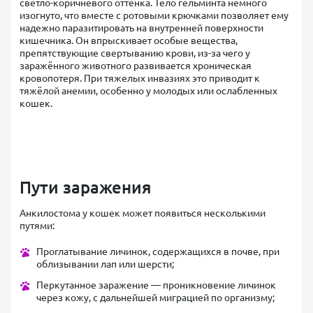
светло-коричневого оттенка. Тело гельминта немного
изогнуто, что вместе с ротовыми крючками позволяет ему
надежно паразитировать на внутренней поверхности
кишечника. Он впрыскивает особые вещества,
препятствующие свертыванию крови, из-за чего у
заражённого животного развивается хроническая
кровопотеря. При тяжелых инвазиях это приводит к
тяжёлой анемии, особенно у молодых или ослабленных
кошек.
Пути заражения
Анкилостома у кошек может появиться несколькими
путями:
Проглатывание личинок, содержащихся в почве, при
облизывании лап или шерсти;
Перкутанное заражение — проникновение личинок
через кожу, с дальнейшей миграцией по организму;