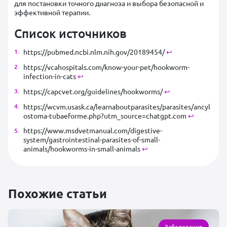
для постановки точного диагноза и выбора безопасной и
эффективной терапии.
Список источников
https://pubmed.ncbi.nlm.nih.gov/20189454/
↩︎
https://vcahospitals.com/know-your-pet/hookworm-
infection-in-cats
↩︎
https://capcvet.org/guidelines/hookworms/
↩︎
https://wcvm.usask.ca/learnaboutparasites/parasites/ancyl
ostoma-tubaeforme.php?utm_source=chatgpt.com
↩︎
https://www.msdvetmanual.com/digestive-
system/gastrointestinal-parasites-of-small-
animals/hookworms-in-small-animals
↩︎
Похожие статьи
Заболевания