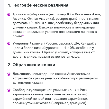
1. Географические различия
Тропики и субтропики (например, Юго-Восточная Азия,
Африка, Южная Америка): распространённость может
достигать 10–30% и выше, особенно у бездомных или
уличных кошек. Высокая влажность и температура
создают идеальные условия для развития личинок в
4
почве
.
Умеренный климат (Россия, Европа, США, Канада): в
целом более низкий уровень — 1–10%, особенно у
домашних кошек. Однако у кошек, которые имеют
доступ к улице, паразит встречается чаще.
2. Образ жизни кошки
Домашние, невыходящие кошки: Анкилостомоз
встречается крайне редко, особенно при регулярной
дегельминтизации.
Свободно гуляющие или уличные кошки: Риск
заражения значительно выше из-за контакта с
заражённой почвой или поедания заражённых
промежуточных хозяев (например, грызунов).