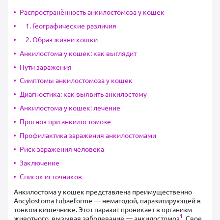
Распространённость анкилостомоза у кошек
1. Географические различия
2. Образ жизни кошки
Анкилостома у кошек: как выглядит
Пути заражения
Симптомы анкилостомоза у кошек
Диагностика: как выявить анкилостому
Анкилостома у кошек: лечение
Прогноз при анкилостомозе
Профилактика заражения анкилостомами
Риск заражения человека
Заключение
Список источников
Анкилостома у кошек представлена преимущественно
Ancylostoma tubaeforme — нематодой, паразитирующей в
тонком кишечнике. Этот паразит проникает в организм
1
животного, вызывая заболевание — анкилостомоз
. Свое