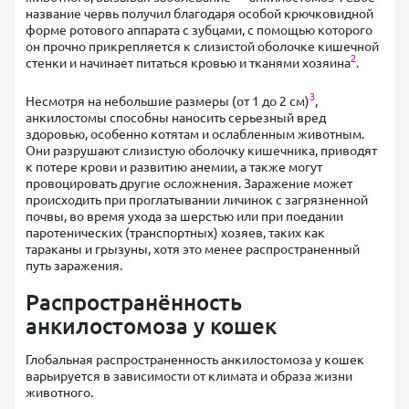
название червь получил благодаря особой крючковидной
форме ротового аппарата с зубцами, с помощью которого
он прочно прикрепляется к слизистой оболочке кишечной
2
стенки и начинает питаться кровью и тканями хозяина
.
3
Несмотря на небольшие размеры (от 1 до 2 см)
,
анкилостомы способны наносить серьезный вред
здоровью, особенно котятам и ослабленным животным.
Они разрушают слизистую оболочку кишечника, приводят
к потере крови и развитию анемии, а также могут
провоцировать другие осложнения. Заражение может
происходить при проглатывании личинок с загрязненной
почвы, во время ухода за шерстью или при поедании
паротенических (транспортных) хозяев, таких как
тараканы и грызуны, хотя это менее распространенный
путь заражения.
Распространённость
анкилостомоза у кошек
Глобальная распространенность анкилостомоза у кошек
варьируется в зависимости от климата и образа жизни
животного.