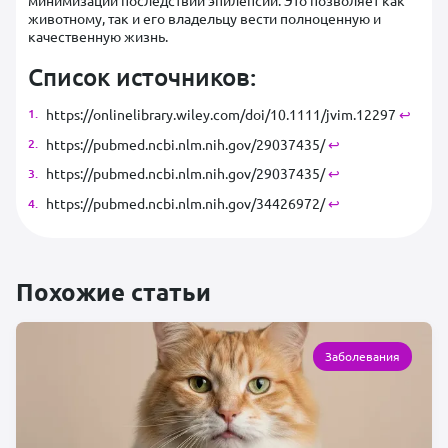
минимизации последствий эпилепсии. Это позволяет как
животному, так и его владельцу вести полноценную и
качественную жизнь.
Список источников:
https://onlinelibrary.wiley.com/doi/10.1111/jvim.12297
↩︎
https://pubmed.ncbi.nlm.nih.gov/29037435/
↩︎
https://pubmed.ncbi.nlm.nih.gov/29037435/
↩︎
https://pubmed.ncbi.nlm.nih.gov/34426972/
↩︎
Похожие статьи
Заболевания