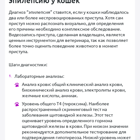
эпилепсию у кошек
Диагноз “эпилепсия” ставится, если у кошки наблюдалось
два или более неспровоцированных приступа. Хотя сам
приступ можно распознать визуально, для определения
его причины необходимо комплексное обследование.
Видеозапись приступа, сделанная владельцем, является
ценным инструментом для ветеринара, так как позволяет
более точно оценить поведение животного в момент
приступа.
Шаги диагностики:
Лабораторные анализы:
Анализ крови: общий клинический анализ крови,
биохимический анализ крови, электролиты крови,
желчные кислоты, аммиак.
Уровень общего Т4 (тироксина). Наиболее
распространенный скрининговый тест на
заболевания щитовидной железы. Этот тест
оценивает уровень определенного гормона
щитовидной железы в крови. При низком значении
рекомендуется дополнительное тестирование для
подтверждения гипотиреоза. Низкий уровень может