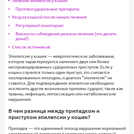
Лечение эпилепсии у кошек
Противосудорожные препараты
Уход за кошкой после начала лечения
Регулярный мониторинг
Важность соблюдения режима лечения (что делать
дома?)
Список источников:
Эпилепсия у кошек — неврологическое заболевание,
которое характеризуется наличием двух или более
неспровоцированных судорожных приступов. Если у
кошки случился только один приступ, это считается
изолированным эпизодом, и диагноз “эпилепсия” не
ставится. Для подтверждения эпилепсии необходимо
исключить другие возможные причины судорог, такие как
травмы, инфекции, интоксикации или метаболические
нарушения.
В чем разница между припадком и
приступом эпилепсии у кошек?
Припадок — это единичный эпизод нарушения нормальной
электрической активности в головном мозге, который