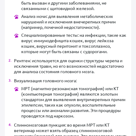
быть вызван и другими заболеваниями, не
связанными с щитовидной железой.
Анализ мочи: для выявления метаболических
нарушений и исключения внечерепных причин
(например, почечной недостаточности).
Специализированные тесты: на инфекции, такие как
вирус иммунодефицита кошек, вирус лейкоза
кошек, вирусный перитонит и токсоплазмоз,
которые могут быть связаны с судорогами.
Рентген: используется для оценки структуры черепа и
исключения травм, но его возможностей недостаточно
для анализа состояния головного мозга.
Визуализация головного мозга:
МРТ (магнитно-резонансная томография) или КТ
(компьютерная томография) являются золотым
стандартом для выявления внутричерепных причин
эпилепсии, таких как опухоли, воспалительные
процессы или аномалии развития. Эти процедуры
проводятся под наркозом.
Спинномозговая пункция: во время МРТ или КТ
ветеринар может взять образец спинномозговой
жидкости (ликвора) для анализа. Это позволяет выявить