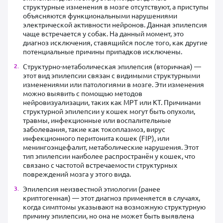
структурные изменения в мозге отсутствуют, а приступы
объясняются функциональными нарушениями
электрической активности нейронов. Данная эпилепсия
чаще встречается у собак. На данный момент, это
диагноз исключения, ставящийся после того, как другие
потенциальные причины припадков исключены.
Структурно-метаболическая эпилепсия (вторичная) —
этот вид эпилепсии связан с видимыми структурными
изменениями или патологиями в мозге. Эти изменения
можно выявить с помощью методов
нейровизуализации, таких как МРТ или КТ. Причинами
структурной эпилепсии у кошек могут быть опухоли,
травмы, инфекционные или воспалительные
заболевания, такие как токоплазмоз, вирус
инфекционного перитонита кошек (FIP), или
менингоэнцефалит, метаболические нарушения. Этот
тип эпилепсии наиболее распространён у кошек, что
связано с частотой встречаемости структурных
повреждений мозга у этого вида.
Эпилепсия неизвестной этиологии (ранее
криптогенная) — этот диагноз применяется в случаях,
когда симптомы указывают на возможную структурную
причину эпилепсии, но она не может быть выявлена