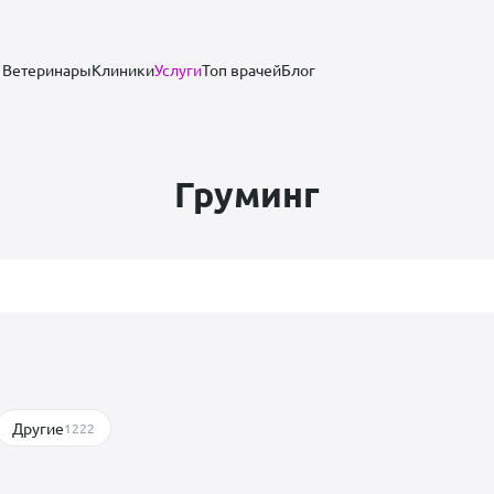
Ветеринары
Клиники
Услуги
Топ врачей
Блог
Груминг
Другие
1222