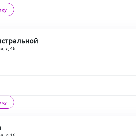
ику
истральной
я, д 46
ику
я
я, д 16