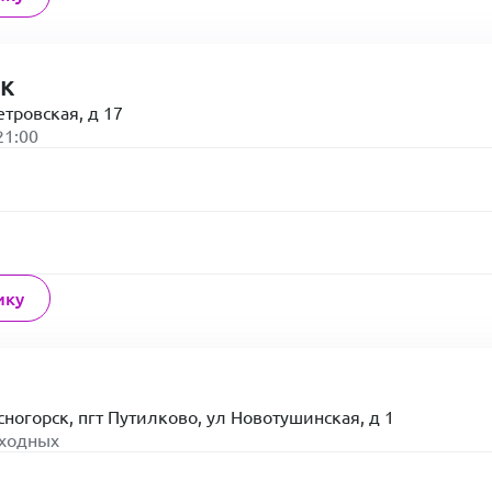
к
етровская, д 17
21:00
ику
сногорск, пгт Путилково, ул Новотушинская, д 1
ыходных