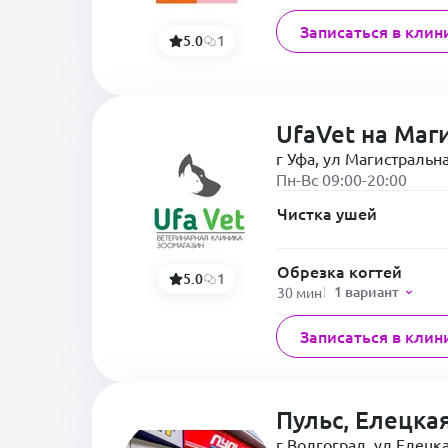
Записаться в клин
5.0
1
UfaVet на Маг
г Уфа, ул Магистральна
Пн-Вс 09:00-20:00
Чистка ушей
Обрезка когтей
5.0
1
1 вариант
30 мин
Записаться в клин
Пульс, Елецка
г Волгоград, ул Елецка