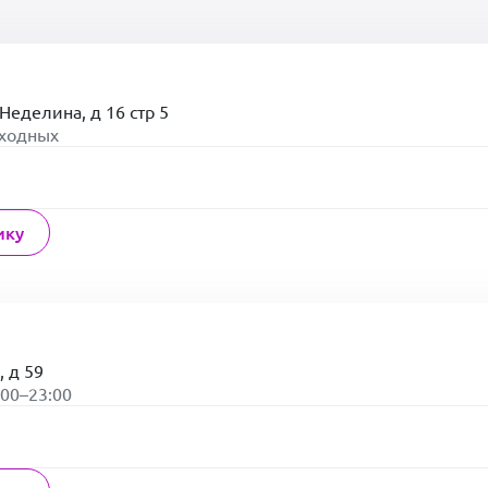
Неделина, д 16 стр 5
ыходных
ику
, д 59
:00–23:00