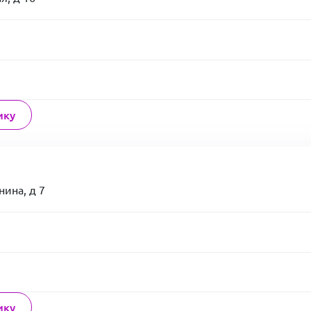
ику
нина, д 7
ику