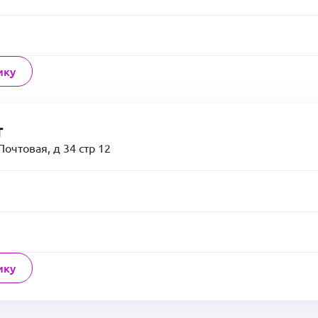
ику
т
очтовая, д 34 стр 12
ику