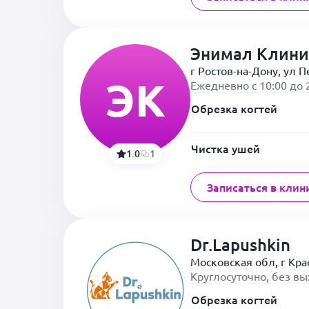
Энимал Клини
г Ростов-на-Дону, ул П
ЭК
Ежедневно с 10:00 до 
Обрезка когтей
Чистка ушей
1.0
1
Записаться в клин
Dr.Lapushkin
Московская обл, г Кра
Круглосуточно, без в
Обрезка когтей