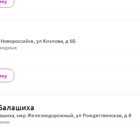
ику
 Новороссийск, ул Козлова, д 6Б
ыходных
ику
Балашиха
лашиха, мкр Железнодорожный, ул Рождественская, д 8
очно