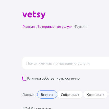
Главная
/
Ветеринарные услуги
/
Груминг
Поиск врача или клиники
Клиника работает круглосуточно
Питомец:
Все
Собаки
Кошки
1245
1208
1217
1246 клиник