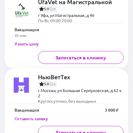
UfaVet на Магистральной
5.0
1
г Уфа, ул Магистральная, д 46
Пн-Вс 09:00-20:00
Вакцинация
30 мин
Узнать цену
Записаться в клинику
НьюВетТех
5.0
1
г Москва, ул Большая Серпуховская, д 62 к
2
Круглосуточно, без выходных
Вакцинация
3 000 ₽
Оставить заявку
Записаться в клинику