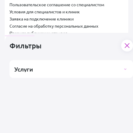
Пользовательское соглашение со специалистом
Условия для специалистов и клиник
Заявка на подключение клиники
Согласие на обработку персональных данных
Правила публикации отзывов
Контакты
Фильтры
Поддержка пользователей
support@vetsy.ru
Услуги
Аккредитованная ИТ-компания ООО «ВЕТСИ», ИНН 7300037854,
ОКВЭД 62.01, коды видов IT-деятельности: 2.01, Адрес:
Российская Федерация, 432025, Ульяновская область, г.о. город
Ульяновск, г. Ульяновск, ул. Ватутина, д. 49/2А, помещ. 13,
+7 (495)
659-93-95
,
info@vetsy.ru
.
Подробная информация о компании
.
Политика конфиденциальности
Пользовательское соглашение
Согласие на обработку персональных данных
2026 © ООО «Ветси»,