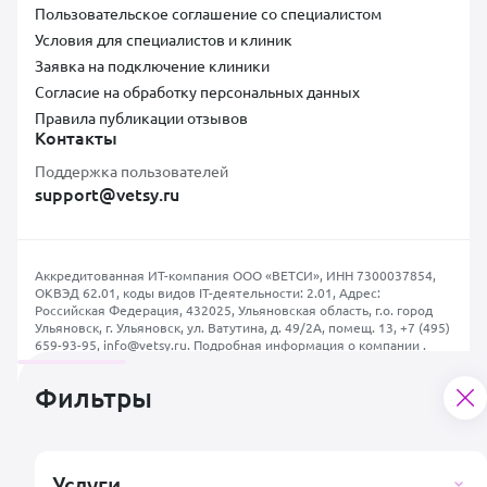
Пользовательское соглашение со специалистом
Условия для специалистов и клиник
Заявка на подключение клиники
Согласие на обработку персональных данных
Правила публикации отзывов
Контакты
Поддержка пользователей
support@vetsy.ru
Аккредитованная ИТ-компания ООО «ВЕТСИ», ИНН 7300037854,
ОКВЭД 62.01, коды видов IT-деятельности: 2.01, Адрес:
Российская Федерация, 432025, Ульяновская область, г.о. город
Ульяновск, г. Ульяновск, ул. Ватутина, д. 49/2А, помещ. 13,
+7 (495)
659-93-95
,
info@vetsy.ru
.
Подробная информация о компании
.
Фильтры
Политика конфиденциальности
Пользовательское соглашение
Согласие на обработку персональных данных
2026 © ООО «Ветси»,
Услуги