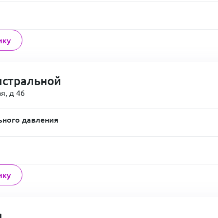
ику
истральной
я, д 46
ьного давления
ику
я