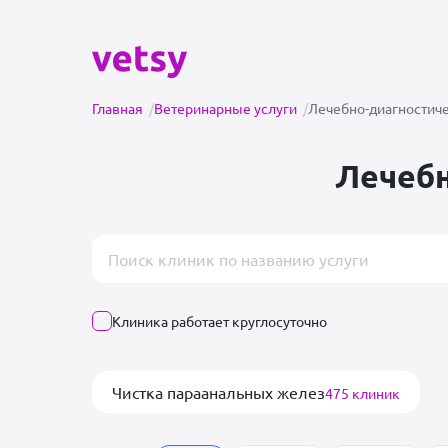
Главная
/
Ветеринарные услуги
/
Лечебно-диагностич
Лечебн
Поиск врача или клиники
Клиника работает круглосуточно
Чистка параанальных желез
475 клиник