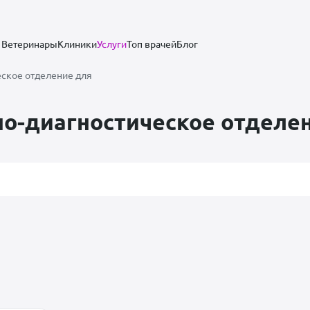
Ветеринары
Клиники
Услуги
Топ врачей
Блог
еское отделение для
о-диагностическое отделе