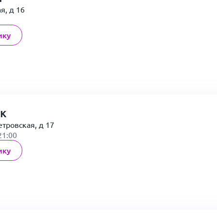
я, д 16
ику
к
етровская, д 17
21:00
ику