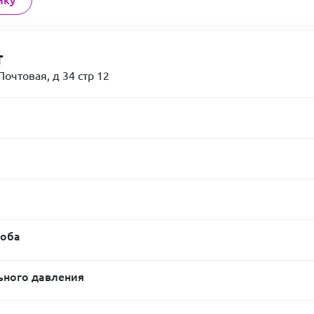
т
очтовая, д 34 стр 12
роба
ьного давления