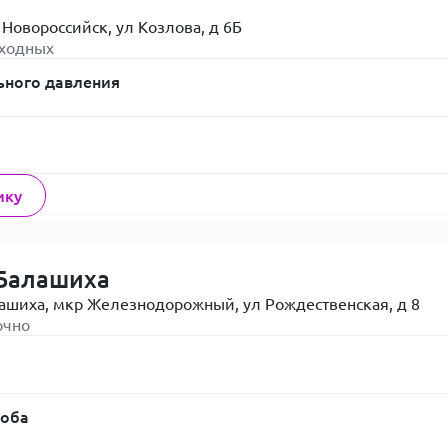
 Новороссийск, ул Козлова, д 6Б
ыходных
ьного давления
ику
Балашиха
лашиха, мкр Железнодорожный, ул Рождественская, д 8
очно
роба