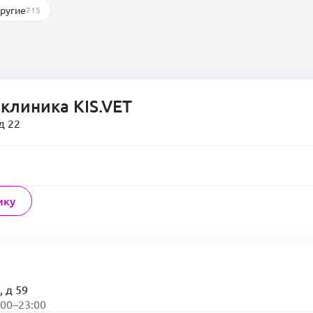
ругие
715
клиника KIS.VET
д 22
ику
, д 59
:00–23:00