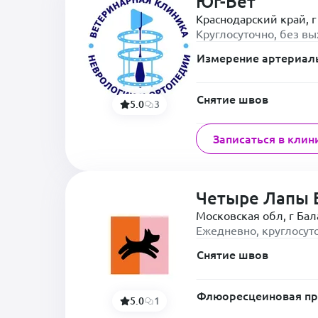
Юг-Вет
Краснодарский край, г
Круглосуточно, без в
Измерение артериал
Снятие швов
5.0
3
Записаться в клин
Четыре Лапы 
Московская обл, г Ба
Ежедневно, круглосут
Снятие швов
Флюоресцеиновая п
5.0
1