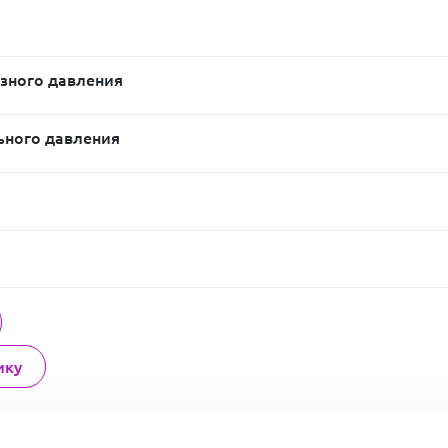
зного давления
ьного давления
ику