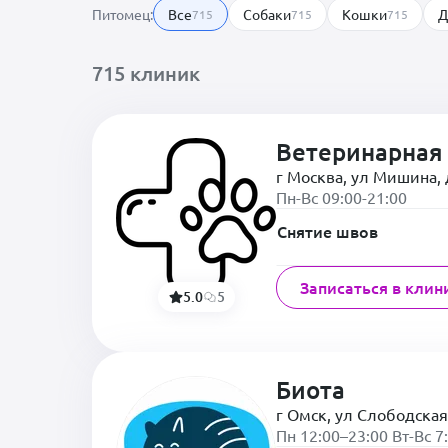
Питомец:
Все
Собаки
Кошки
Д
715
715
715
715 клиник
Ветеринарная 
г Москва, ул Мишина, 
Пн-Вс 09:00-21:00
Снятие швов
Записаться в клин
5.0
5
Биота
г Омск, ул Слободская
Пн 12:00–23:00 Вт-Вс 7