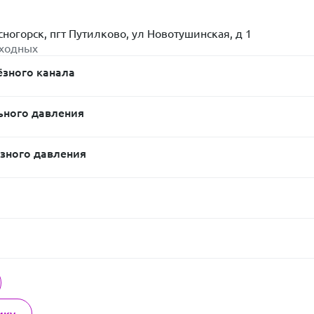
сногорск, пгт Путилково, ул Новотушинская, д 1
ыходных
зного канала
ьного давления
зного давления
ику