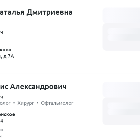
Наталья Дмитриевна
Загружаем распи
ач
ково
, д 7А
ис Александрович
Загружаем распи
ач
олог • Хирург • Офтальмолог
енское
34
ин
н