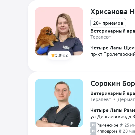
Диетолог
Песчанка
Хрисанова 
Инфекционист
Попугай
20+ приемов
Кардиолог
Птица
Ветеринарный вр
Невролог
Терапевт
Собака
Нефролог
Четыре Лапы Щел
Спасённые животные
пр-кт Пролетарский
5.0
2
Онколог
Хомяк
Орнитолог
Хорек
Ортопед
Черепаха
Сорокин Бор
Офтальмолог
Шиншилла
Ветеринарный вр
Паразитолог
Терапевт • Дермат
Пульмонолог
Четыре Лапы Рам
Ратолог
ул Дергаевская, д 
Раменское
25 м
Реаниматолог
Ипподром
28 ми