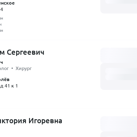
енское
34
ин
н
ин
м Сергеевич
Загружаем распи
ач
олог • Хирург
олёв
д 41 к 1
иктория Игоревна
Загружаем распи