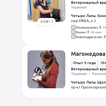
Ветеринарный вр
Терапевт
Четыре Лапы Хим
мкр ИКЕА, к 2
5.0
1
Молжаниново
2
Химки
44 мин
Новоподрезково
Магомедова
Опыт 3 года
10
Ветеринарный вр
Терапевт • Ратоло
Четыре Лапы Щел
пр-кт Пролетарский