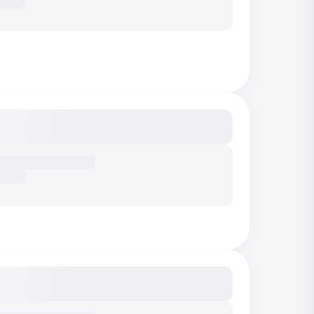
сание...
сание...