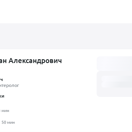
ан Александрович
Загружаем распи
ач
нтеролог
ки
4 мин
50 мин