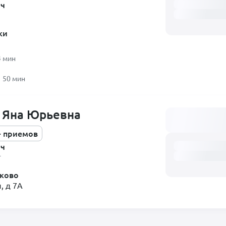
ач
ки
4 мин
50 мин
 Яна Юрьевна
Загружаем распи
+ приемов
ач
г
ково
, д 7А