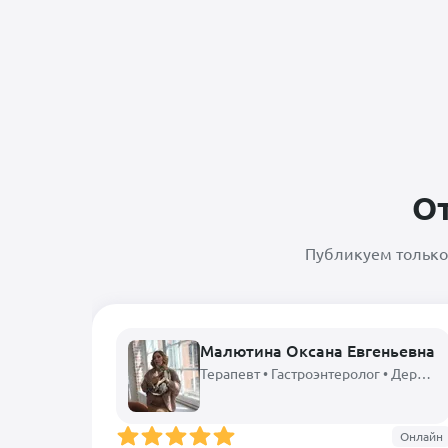
О
Публикуем только
Малютина Оксана Евгеньевна
Терапевт • Гастроэнтеролог • Дерматолог • Диетолог • Нефролог • Неонатолог • Репродуктолог • Зоопсихолог • Инфекционист • Эндокринолог • Врач лабораторной диагностики • Рентгенолог • Пульмонолог • Токсиколог
Онлайн