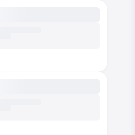
сание...
сание...