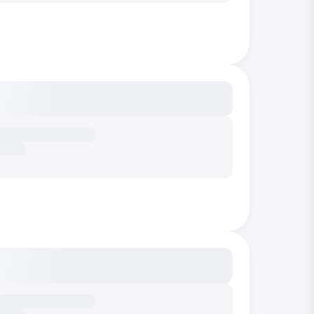
сание...
сание...