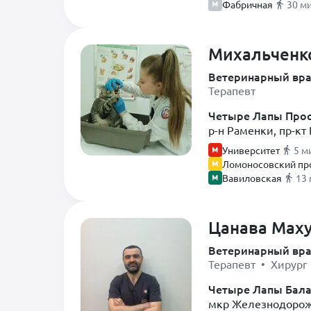
Стоматолог
Фабричная
30 м
Терапевт
Травматолог
Михальченк
Уролог
Ветеринарный вр
Терапевт
Хирург
Четыре Лапы Прос
Хирург-эндоскопист
р-н Раменки, пр-кт 
Экзотолог
Университет
5 м
Эндокринолог
Ломоносовский пр
Вавиловская
13
Эпизоотолог
Цанава Мах
Ветеринарный вр
Терапевт • Хирург
Четыре Лапы Бал
мкр Железнодорожн