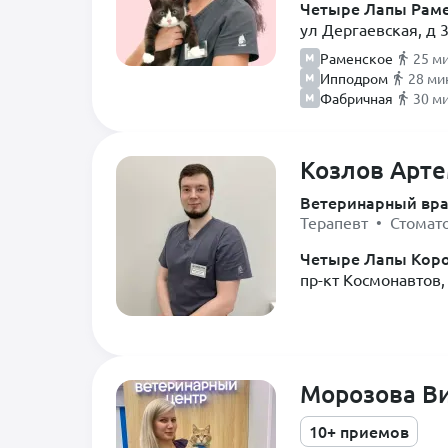
Четыре Лапы Рам
ул Дергаевская, д 
Раменское
25 м
Ипподром
28 ми
Фабричная
30 м
Козлов Арте
Ветеринарный вр
Терапевт • Стомат
Четыре Лапы Кор
пр-кт Космонавтов, 
Морозова В
10+ приемов