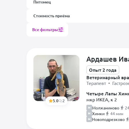
Питомец
Стоимость приёма
Самые популярные
Все фильтры
Диетолог
Самые популярные
Терапевт
Кошка
Анестезиолог
Собака
Ардашев Ив
Вирусолог
Опыт 2 года
Дегу
Врач лабораторной
Ветеринарный вр
Ежик
диагностики
Терапевт • Гастроэ
Кошка
Врач Ультразвуковой
Четыре Лапы Хим
диагностики
Кролик
мкр ИКЕА, к 2
5.0
2
Врач-гематолог
Молжаниново
2
Крыса
Химки
44 мин
Гастроэнтеролог
Морская свинка
Новоподрезково
Дерматолог
Мышь