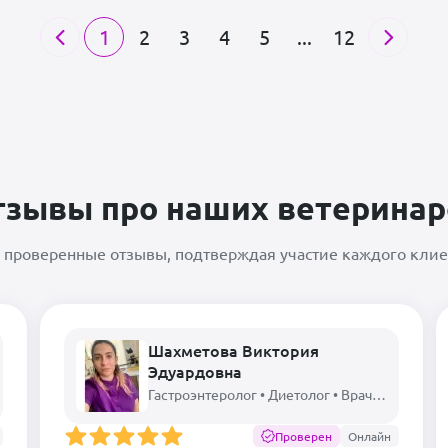
1
2
3
4
5
...
12
тзывы про наших ветеринар
 проверенные отзывы, подтверждая участие каждого клиен
Шахметова Виктория
Эдуардовна
Гастроэнтеролог • Диетолог • Врач лабораторной диагностики
Проверен
Онлайн