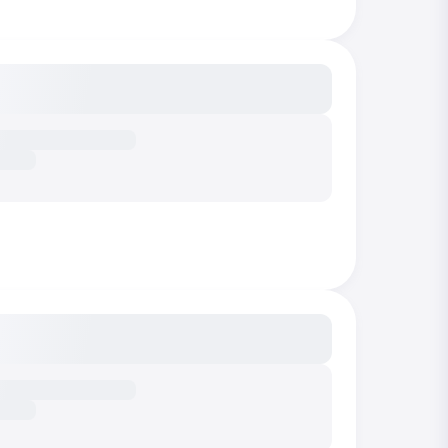
сание...
сание...