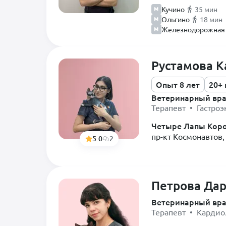
Кучино
35 мин
Ольгино
18 мин
Железнодорожная
Рустамова К
Опыт 8 лет
20+
Ветеринарный вр
Терапевт • Гастроэ
Четыре Лапы Кор
пр-кт Космонавтов, 
5.0
2
Петрова Дар
Ветеринарный вр
Терапевт • Кардио