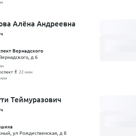
ин
ова Алёна Андреевна
Загружаем распи
ач
пект Вернадского
Вернадского, д 6
ин
оспект
22 мин
 мин
ути Теймуразович
Загружаем распи
ач
ашиха
ый, ул Рождественская, д 8