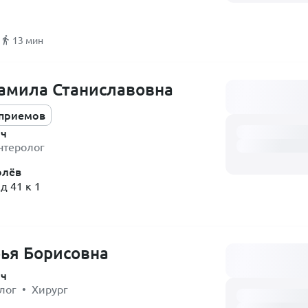
13 мин
амила Станиславовна
Загружаем распи
 приемов
ач
нтеролог
олёв
д 41 к 1
ья Борисовна
Загружаем распи
ач
лог • Хирург