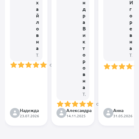
х
н
И
а
д
г
й
р
о
л
а
р
о
В
е
в
и
в
н
к
н
а
т
а
о
Терапевт • Диетолог • Паразитолог
Терапевт
р
Онлайн
о
Спасибо за
в
Чудесный врач
консультацию,
,очень
н
появилась
профессиональн
ясность про
а
проводила
правильное
Терапевт • Хирург • Офтальмолог
процедуру ,
питание у
отвечала на все
собаки с
вопросы ,
Онлайн
сахарным
приятная и
Надежда
Александра —
Александра
Анна
диабетом,
доброжелательн
замечательный
будем
23.07.2026
14.11.2025
31.05.2026
, ласковый
ветеринар! Она
следовать
подход к моей
очень
вашим
собачке …
внимательная,
рекомендациям.
Спасибо Вам 🌹
доброжелательная