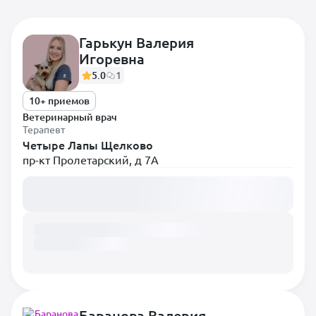
Гарькун Валерия
Игоревна
Самые популярные
5.0
1
Диетолог
10+ приемов
Терапевт
Ветеринарный врач
Терапевт
Анестезиолог
Четыре Лапы Щелково
пр-кт Пролетарский, д 7А
Вирусолог
Загружаем расписание...
Врач лабораторной
диагностики
Врач Ультразвуковой
диагностики
Врач-гематолог
Гастроэнтеролог
Дерматолог
Баранова Валерия