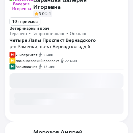
Игоревна
Диетолог
5.0
1
Инфекционист
10+ приемов
Кардиолог
Ветеринарный врач
Терапевт • Гастроэнтеролог • Онколог
Невролог
Четыре Лапы Проспект Вернадского
р-н Раменки, пр-кт Вернадского, д 6
Нефролог
Университет
5 мин
Онколог
Ломоносовский проспект
22 мин
Орнитолог
Вавиловская
13 мин
Ортопед
Загружаем расписание...
Офтальмолог
Паразитолог
Пульмонолог
Ратолог
Реаниматолог
Морозов Андрей