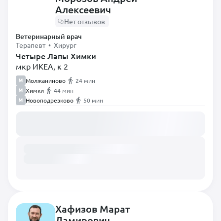
Стоматолог
Алексеевич
Терапевт
Нет отзывов
Травматолог
Ветеринарный врач
Терапевт • Хирург
Уролог
Четыре Лапы Химки
мкр ИКЕА, к 2
Хирург
Молжаниново
24 мин
Хирург-эндоскопист
Химки
44 мин
Экзотолог
Новоподрезково
50 мин
Загружаем расписание...
Эндокринолог
Эпизоотолог
Хафизов Марат
Дамирович