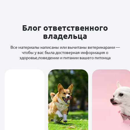
и заботливая.
Всегда
подробно
объясняет, что
происходит с
питомцем, и
Блог ответственного
предлагает
владельца
лучшее
решение.
Благодаря её
Все материалы написаны или вычитаны ветеринарами —
профессионализму
и искренней
чтобы у вас была достоверная информация о
любви к
здоровье,поведении и питании вашего питомца
животным мой
хвостик
чувствует себя
отлично.
Огромное
спасибо за
заботу!