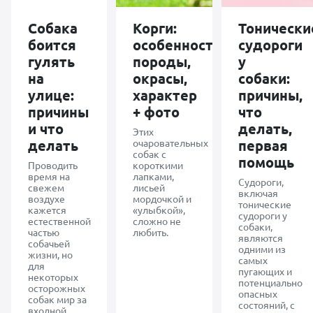
Собака
Корги:
Тонически
боится
особенности
судороги
гулять
породы,
у
на
окрасы,
собаки:
улице:
характер
причины,
причины
+ фото
что
и что
делать,
Этих
делать
очаровательных
первая
собак с
помощь
Проводить
короткими
время на
лапками,
Судороги,
свежем
лисьей
включая
воздухе
мордочкой и
тонические
кажется
«улыбкой»,
судороги у
естественной
сложно не
собаки,
частью
любить.
являются
собачьей
одними из
жизни, но
самых
для
пугающих и
некоторых
потенциально
осторожных
опасных
собак мир за
состояний, с
входной