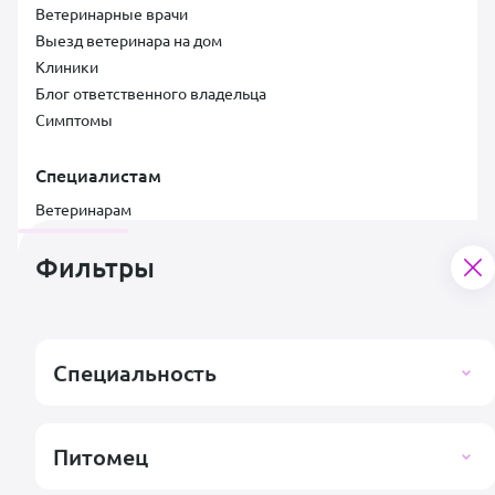
Ветеринарные врачи
Выезд ветеринара на дом
Клиники
Блог ответственного владельца
Симптомы
Специалистам
Ветеринарам
Клиникам
Документы
Фильтры
Лицензионный договор
Договор услуг
Пользовательское соглашение со специалистом
Специальность
Условия для специалистов и клиник
Заявка на подключение клиники
Согласие на обработку персональных данных
Правила публикации отзывов
Питомец
Контакты