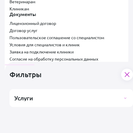
Ветеринарам
Клиникам
Документы
Лицензионный договор
Договор услуг
Пользовательское соглашение со специалистом
Условия для специалистов и клиник
Заявка на подключение клиники
Согласие на обработку персональных данных
Правила публикации отзывов
Контакты
Фильтры
Поддержка пользователей
support@vetsy.ru
Услуги
Аккредитованная ИТ-компания ООО «ВЕТСИ», ИНН 7300037854,
ОКВЭД 62.01, коды видов IT-деятельности: 2.01, Адрес:
Российская Федерация, 432025, Ульяновская область, г.о. город
Ульяновск, г. Ульяновск, ул. Ватутина, д. 49/2А, помещ. 13,
+7 (495)
659-93-95
,
info@vetsy.ru
.
Подробная информация о компании
.