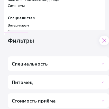
Симптомы
Специалистам
Ветеринарам
Клиникам
Документы
Фильтры
Лицензионный договор
Договор услуг
Пользовательское соглашение со специалистом
Условия для специалистов и клиник
Специальность
Заявка на подключение клиники
Согласие на обработку персональных данных
Правила публикации отзывов
Питомец
Контакты
Поддержка пользователей
support@vetsy.ru
Стоимость приёма