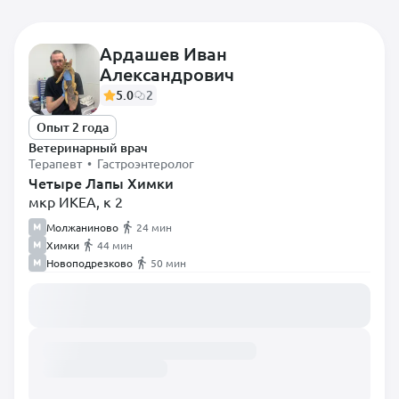
Ардашев Иван
Александрович
Самые популярные
5.0
2
Диетолог
Опыт 2 года
Терапевт
Ветеринарный врач
Терапевт • Гастроэнтеролог
Анестезиолог
Четыре Лапы Химки
мкр ИКЕА, к 2
Вирусолог
Молжаниново
24 мин
Врач лабораторной
Химки
44 мин
диагностики
Новоподрезково
50 мин
Врач Ультразвуковой
Загружаем расписание...
диагностики
Врач-гематолог
Гастроэнтеролог
Дерматолог