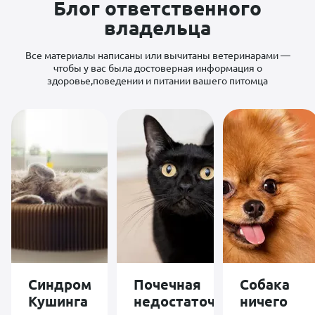
Блог ответственного
кто бы нам
уделил столько
владельца
внимания , кто
бы так
подробно
Все материалы написаны или вычитаны ветеринарами —
разьяснял ? А
чтобы у вас была достоверная информация о
здесь в
здоровье,поведении и питании вашего питомца
спокойной
доброжелательной
обстановке я
получила
отличную
консультацию и
буду
руководствоваться
указаниями
очень
хорошего
знающего
специалиста.
Спасибо
большое !
специалиста
Синдром
Почечная
Собака
Кушинга
недостаточность
ничего