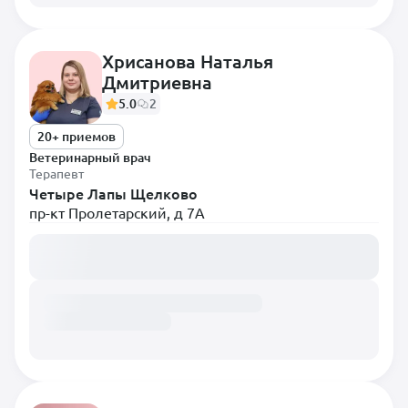
Диетолог
Инфекционист
Хрисанова Наталья
Дмитриевна
Кардиолог
5.0
2
Невролог
20+ приемов
Нефролог
Ветеринарный врач
Онколог
Терапевт
Четыре Лапы Щелково
Орнитолог
пр-кт Пролетарский, д 7А
Ортопед
Загружаем расписание...
Офтальмолог
Паразитолог
Пульмонолог
Ратолог
Реаниматолог