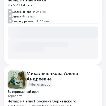
мкр ИКЕА, к 2
Молжаниново
24 мин
Химки
44 мин
Новоподрезково
50 мин
Загружаем расписание...
Михальченкова Алёна
Андреевна
Нет отзывов
Ветеринарный врач
Терапевт
Четыре Лапы Проспект Вернадского
р-н Раменки, пр-кт Вернадского, д 6