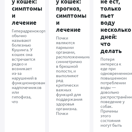
у кошек:
у кошек:
не ест,
симптомы
прогноз,
только
и
симптомы
пьет
лечение
и
воду
лечение
несколько
Гиперадренокортицизм1
обычно
дней:
Почки
называют
являются
что
болезнью
парными
Кушинга. У
делать
органами,
кошек она
расположенными
встречается
Потеря
симметрично
редко и
интереса к
в брюшной
возникает
еде при
полости, и
из-за
одновременно
выполняют
нарушений в
повышенном
ряд
функционировании
потреблении
критически
надпочечников
воды —
важных
или
довольно
функций для
гипофиза,
распространённ
поддержания
что
поведение у
здоровья
собак.
организма.
Причины
Почки
этого
состояния
могут быть