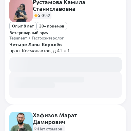
Рустамова Камила
Стоматолог
Станиславовна
Терапевт
5.0
2
Травматолог
Опыт 8 лет
20+ приемов
Уролог
Ветеринарный врач
Терапевт • Гастроэнтеролог
Хирург
Четыре Лапы Королёв
Хирург-эндоскопист
пр-кт Космонавтов, д 41 к 1
Экзотолог
Загружаем расписание...
Эндокринолог
Эпизоотолог
Хафизов Марат
Дамирович
Нет отзывов