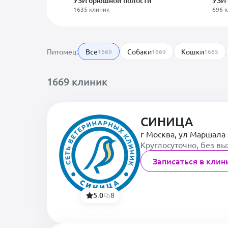
УЗИ брюшной полости
УЗИ 
1635 клиник
696 
Питомец:
Все
Собаки
Кошки
1669
1669
1665
1669 клиник
СИНИЦА
г Москва, ул Маршала 
Круглосуточно, без в
Записаться в клин
5.0
8