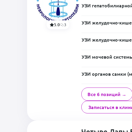
УЗИ гепатобилиарной
УЗИ желудочно-кишеч
5.0
3
УЗИ желудочно-кишеч
УЗИ мочевой системы
УЗИ органов самки (м
Все 6 позиций →
Записаться в клин
Четыре Лапы 