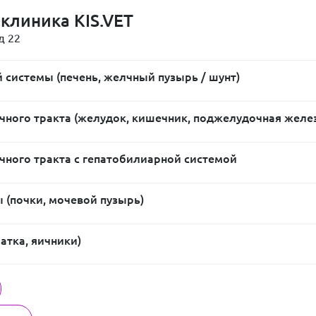
клиника KIS.VET
д 22
 системы (печень, желчный пузырь / шунт)
ного тракта (желудок, кишечник, поджелудочная желе
ного тракта с гепатобилиарной системой
 (почки, мочевой пузырь)
атка, яичники)