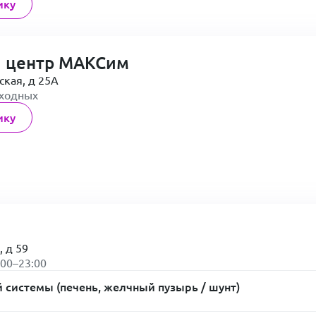
ику
 центр МАКСим
ская, д 25А
ыходных
ику
, д 59
:00–23:00
 системы (печень, желчный пузырь / шунт)