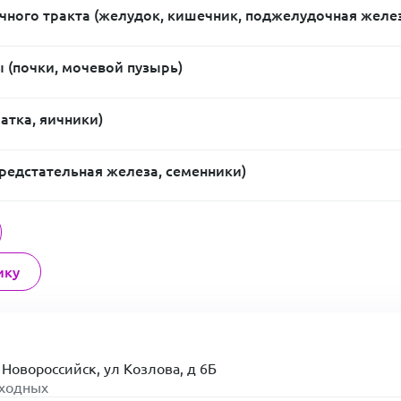
ного тракта (желудок, кишечник, поджелудочная желе
 (почки, мочевой пузырь)
атка, яичники)
предстательная железа, семенники)
ику
 Новороссийск, ул Козлова, д 6Б
ыходных