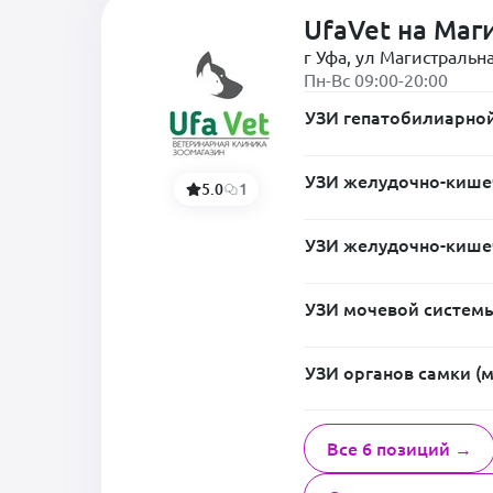
UfaVet на Маг
г Уфа, ул Магистральна
Пн-Вс 09:00-20:00
УЗИ гепатобилиарной
УЗИ желудочно-кишеч
5.0
1
УЗИ желудочно-кишеч
УЗИ мочевой системы
УЗИ органов самки (м
Все 6 позиций →