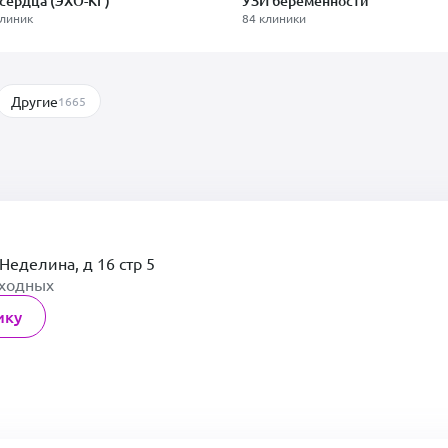
сердца (ЭХО-КГ)
УЗИ беременности
клиник
84 клиники
Другие
1665
Неделина, д 16 стр 5
ыходных
ику