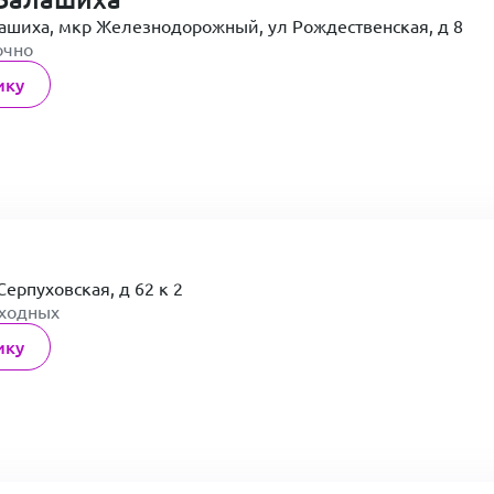
лашиха, мкр Железнодорожный, ул Рождественская, д 8
очно
ику
Серпуховская, д 62 к 2
ыходных
ику