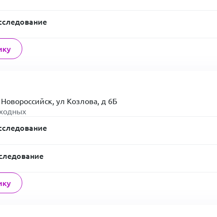
сследование
ику
 Новороссийск, ул Козлова, д 6Б
ыходных
сследование
следование
ику