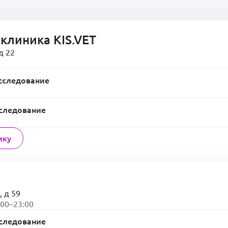
клиника KIS.VET
д 22
сследование
следование
ику
, д 59
:00–23:00
следование