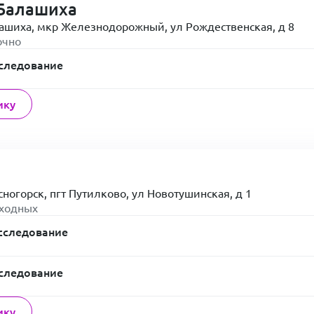
Балашиха
лашиха, мкр Железнодорожный, ул Рождественская, д 8
очно
следование
ику
сногорск, пгт Путилково, ул Новотушинская, д 1
ыходных
сследование
следование
ику