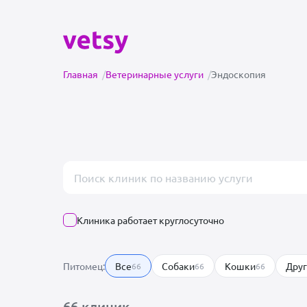
Главная
/
Ветеринарные услуги
/
Эндоскопия
Поиск врача или клиники
Клиника работает круглосуточно
Питомец:
Все
Собаки
Кошки
Дру
66
66
66
66 клиник