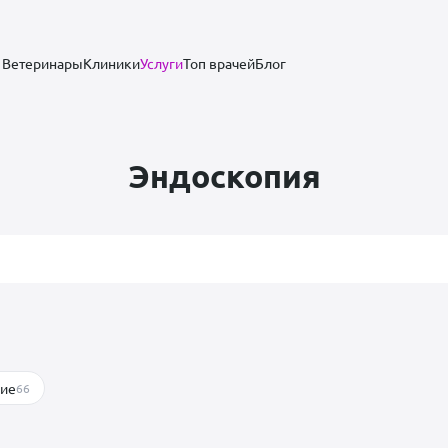
Ветеринары
Клиники
Услуги
Топ врачей
Блог
Эндоскопия
гие
66