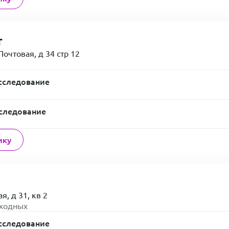
т
очтовая, д 34 стр 12
сследование
следование
ику
я, д 31, кв 2
ыходных
сследование