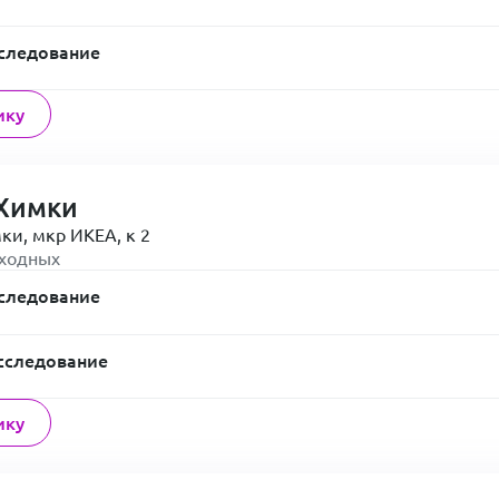
следование
ику
Химки
ки, мкр ИКЕА, к 2
ыходных
следование
сследование
ику