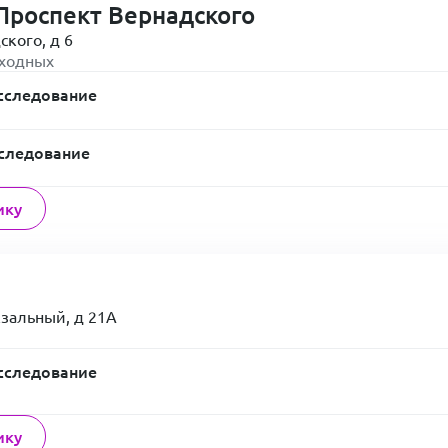
Проспект Вернадского
ского, д 6
ыходных
сследование
следование
ику
кзальный, д 21А
сследование
ику