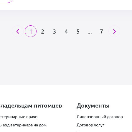
1
2
3
4
5
...
7
Владельцам питомцев
Документы
етеринарные врачи
Лицензионный договор
ыезд ветеринара на дом
Договор услуг