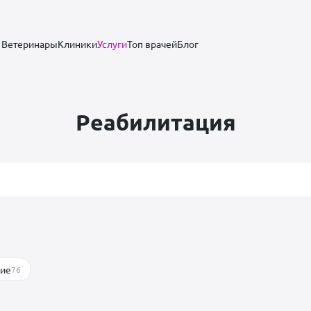
Ветеринары
Клиники
Услуги
Топ врачей
Блог
Реабилитация
гие
76