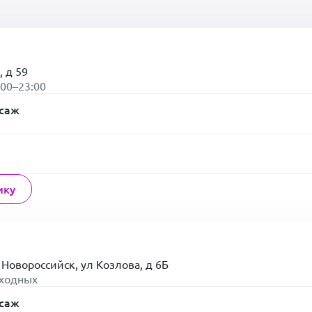
, д 59
:00–23:00
ссаж
ику
 Новороссийск, ул Козлова, д 6Б
ыходных
ссаж