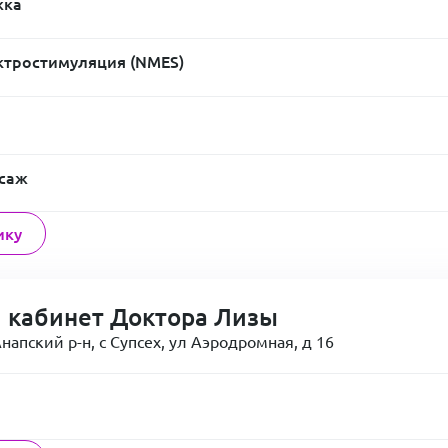
жка
тростимуляция (NMES)
ссаж
ику
 кабинет Доктора Лизы
напский р-н, с Супсех, ул Аэродромная, д 16