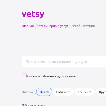
Главная
/
Ветеринарные услуги
/
Реабилитация
Поиск врача или клиники
Клиника работает круглосуточно
Питомец:
Все
Собаки
Кошки
Дру
78
78
76
78 клиник