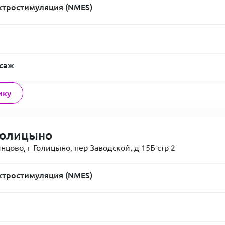
тростимуляция (NMES)
ссаж
ику
Голицыно
нцово, г Голицыно, пер Заводской, д 15Б стр 2
тростимуляция (NMES)