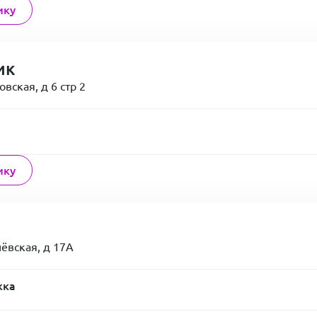
ику
ик
овская, д 6 стр 2
ику
шёвская, д 17А
жка