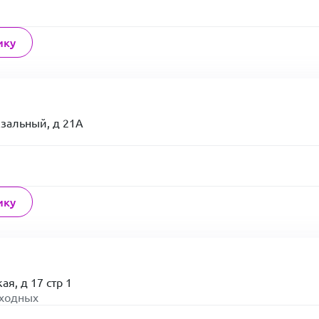
ику
кзальный, д 21А
ику
ая, д 17 стр 1
ыходных