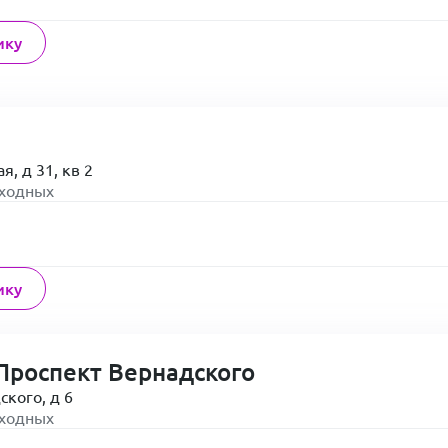
ику
я, д 31, кв 2
ыходных
ику
Проспект Вернадского
ского, д 6
ыходных