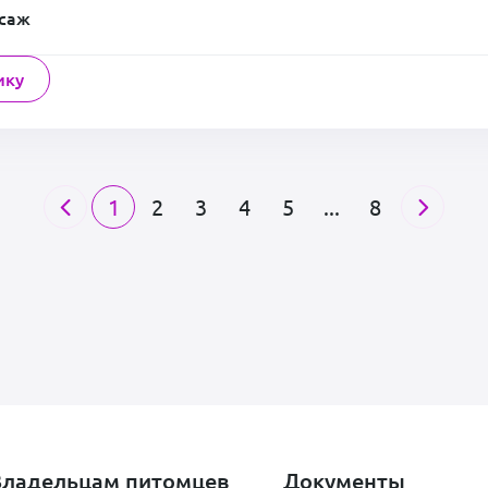
ссаж
ику
1
2
3
4
5
...
8
Владельцам питомцев
Документы