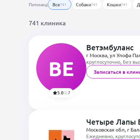
Питомец:
Все
Собаки
Кошки
Д
741
741
741
741 клиника
Ветэмбуланс
г Москва, ул Улофа Па
ВЕ
круглосуточно, без в
Записаться в клин
5.0
7
Четыре Лапы 
Московская обл, г Ба
Ежедневно, круглосут