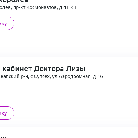
лёв, пр-кт Космонавтов, д 41 к 1
ику
 кабинет Доктора Лизы
напский р-н, с Супсех, ул Аэродромная, д 16
ику