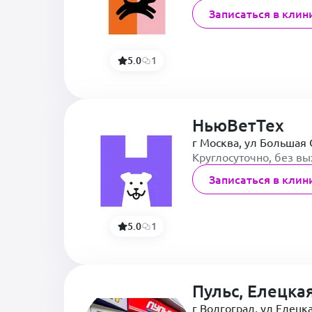
Записаться в клин
5.0
1
НьюВетТех
г Москва, ул Большая 
Круглосуточно, без в
Записаться в клин
5.0
1
Пульс, Елецка
г Волгоград, ул Елецка