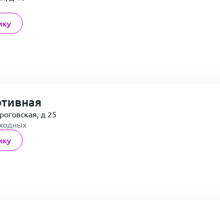
ику
ртивная
роговская, д 25
ыходных
ику