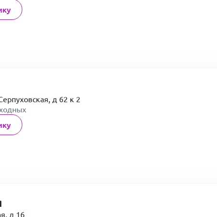
ику
Серпуховская, д 62 к 2
ыходных
ику
я
я, д 16