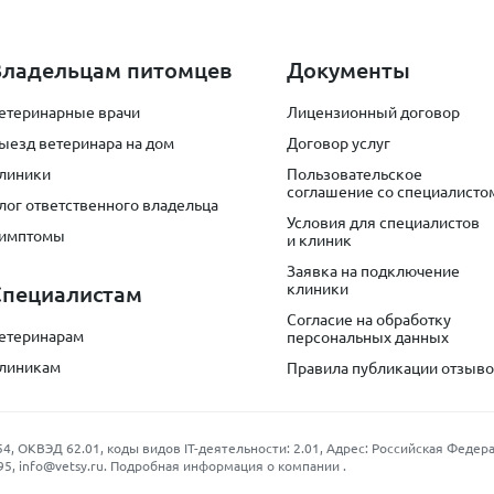
Владельцам питомцев
Документы
етеринарные врачи
Лицензионный договор
ыезд ветеринара на дом
Договор услуг
линики
Пользовательское
соглашение со специалисто
лог ответственного владельца
Условия для специалистов
имптомы
и клиник
Заявка на подключение
клиники
Специалистам
Согласие на обработку
етеринарам
персональных данных
линикам
Правила публикации отзыв
КВЭД 62.01, коды видов IT-деятельности: 2.01, Адрес: Российская Федерация
95
,
info@vetsy.ru
.
Подробная информация о компании
.