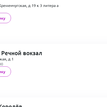
Кременчугская, д 19 к 3 литера а
ику
 Речной вокзал
кая, д 1
00
ику
Королёв