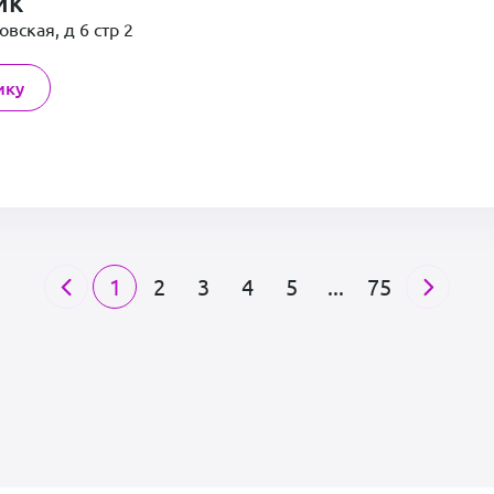
ик
овская, д 6 стр 2
ику
1
2
3
4
5
...
75