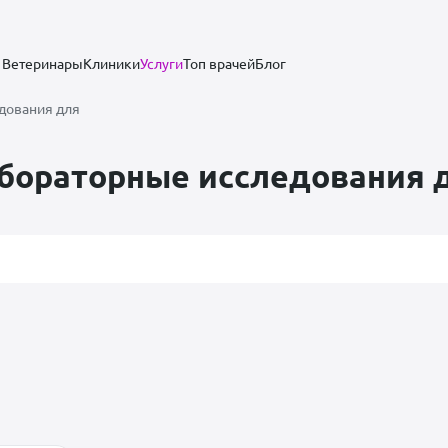
Ветеринары
Клиники
Услуги
Топ врачей
Блог
дования для
бораторные исследования 