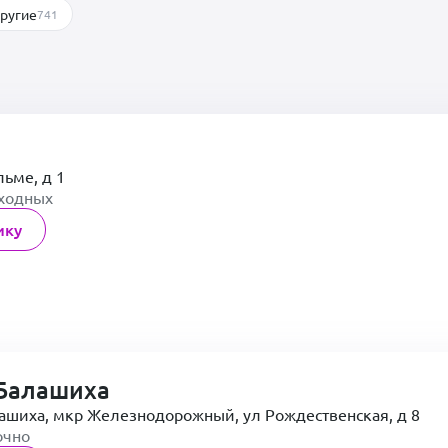
ругие
741
льме, д 1
ыходных
ику
Балашиха
лашиха, мкр Железнодорожный, ул Рождественская, д 8
очно